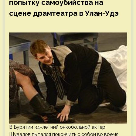
попытку самоубийства на
сцене драмтеатра в Улан-Удэ
В Бурятии 34-летний онкобольной актер
Шувалов пытался покончить с собой во время