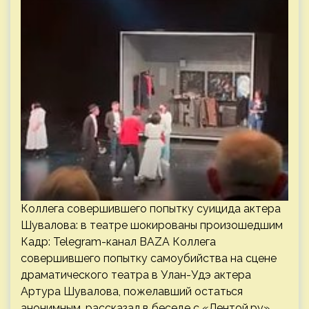
Коллега совершившего попытку суицида актера
Шувалова: в театре шокированы произошедшим
Кадр: Telegram-канал BAZA Коллега
совершившего попытку самоубийства на сцене
драматического театра в Улан-Удэ актера
Артура Шувалова, пожелавший остаться
анонимным, рассказал в беседе с «Лентой.ру»