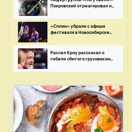
Покровский отреагировал на
статус иноагента
«Сплин» убрали с афиши
фестиваля в Новосибирске
после жалобы «Союза
отцов»
Рассел Кроу рассказал о
гибели сбитого грузовиком
питомца