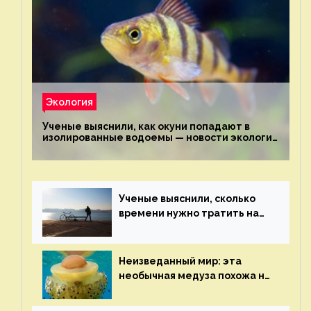
Экология
Ученые выяснили, как окуни попадают в
изолированные водоемы — новости экологии
на ECOportal
Ученые выяснили, сколько
времени нужно тратить на
спорт для улучшения
здоровья — новости экологии
на ECOportal
Неизведанный мир: эта
необычная медуза похожа на
яичницу-глазунью — новости
экологии на ECOportal