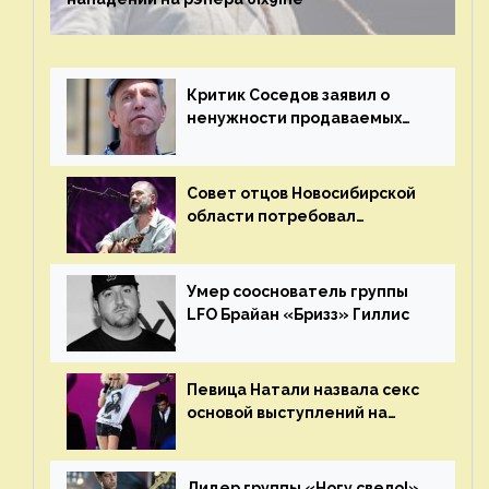
Критик Соседов заявил о
ненужности продаваемых
Наргиз и Брежневой песен
Совет отцов Новосибирской
области потребовал
отменить концерт группы
«Сплин»
Умер сооснователь группы
LFO Брайан «Бризз» Гиллис
Певица Натали назвала секс
основой выступлений на
сцене
Лидер группы «Ногу свело!»