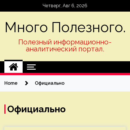
Skip
Четверг, Авг 6, 2026
to
content
Много Полезного.
Полезный информационно-
аналитический портал.
Home
Официально
Официально