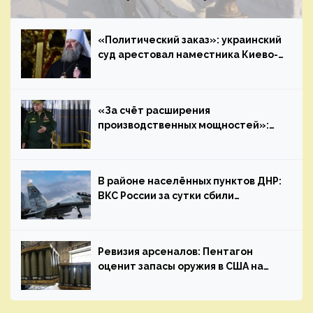
провести переговоры с Зеленским
«Политический заказ»: украинский
суд арестовал наместника Киево-
Печерской лавры
«За счёт расширения
производственных мощностей»:
Шойгу заявил о кратном росте
выпуска боеприпасов
В районе населённых пунктов ДНР:
ВКС России за сутки сбили
украинский самолёт МиГ-29 и
вертолёт Ми-8
Ревизия арсеналов: Пентагон
оценит запасы оружия в США на
случай конфликта с крупными
державами