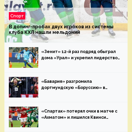
Спорт
В допинг-пробах двух игроков из системы
клуба КХЛ нашли мельдоний
«Зенит» 12-й раз подряд обыграл
дома «Урал» и укрепил лидерство
в РПЛ
«Бавария» разгромила
дортмундскую «Боруссию» в
дебютном матче Тухеля. Все
началось с грубейшей ошибки
Кобеля
«Спартак» потерял очки в матче с
«Ахматом» и лишился Квинси
Промеса