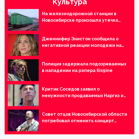
Культура
На железнодорожной станции в
Новосибирске произошла утечка
соляной кислоты
Дженнифер Энистон сообщила о
негативной реакции молодежи на
сериал «Друзья»
Полиция задержала подозреваемых
в нападении на рэпера 6ix9ine
Критик Соседов заявил о
ненужности продаваемых Наргиз и
Брежневой песен
Совет отцов Новосибирской области
потребовал отменить концерт
группы «Сплин»