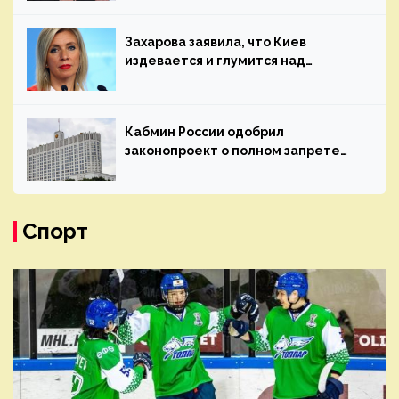
Захарова заявила, что Киев
издевается и глумится над
православием
Кабмин России одобрил
законопроект о полном запрете
пропаганды оборота наркотиков
Спорт