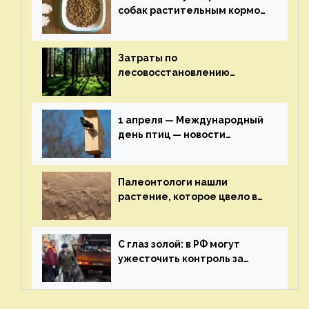
собак растительным кормом
и не волноваться об их
здоровье — новости
экологии на ECOportal
Затраты по
лесовосстановлению
включат в состав проекта
строительства — новости
экологии на ECOportal
1 апреля — Международный
день птиц — новости
экологии на ECOportal
Палеонтологи нашли
растение, которое цвело в
эпоху динозавров — новости
экологии на ECOportal
С глаз золой: в РФ могут
ужесточить контроль за
пожароопасными отходами
— новости экологии на
ECOportal