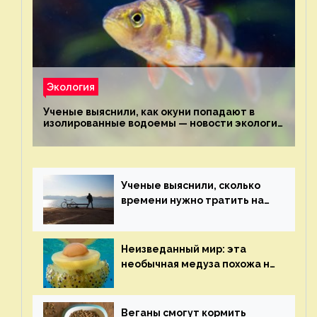
Экология
Ученые выяснили, как окуни попадают в
изолированные водоемы — новости экологии
на ECOportal
Ученые выяснили, сколько
времени нужно тратить на
спорт для улучшения
здоровья — новости экологии
на ECOportal
Неизведанный мир: эта
необычная медуза похожа на
яичницу-глазунью — новости
экологии на ECOportal
Веганы смогут кормить