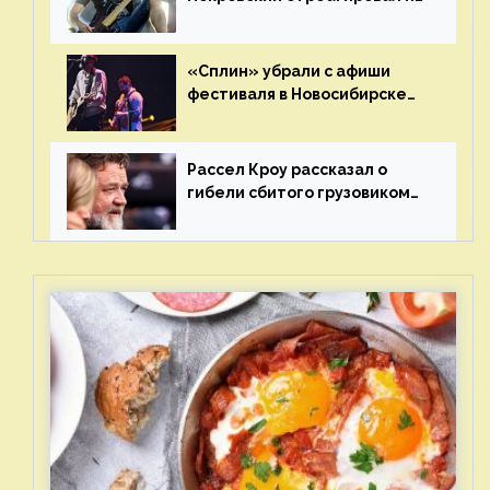
статус иноагента
«Сплин» убрали с афиши
фестиваля в Новосибирске
после жалобы «Союза
отцов»
Рассел Кроу рассказал о
гибели сбитого грузовиком
питомца