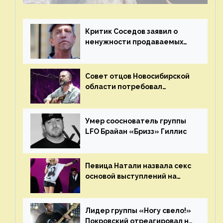
Критик Соседов заявил о
ненужности продаваемых
Наргиз и Брежневой песен
Совет отцов Новосибирской
области потребовал
отменить концерт группы
«Сплин»
Умер сооснователь группы
LFO Брайан «Бризз» Гиллис
Певица Натали назвала секс
основой выступлений на
сцене
Лидер группы «Ногу свело!»
Покровский отреагировал на