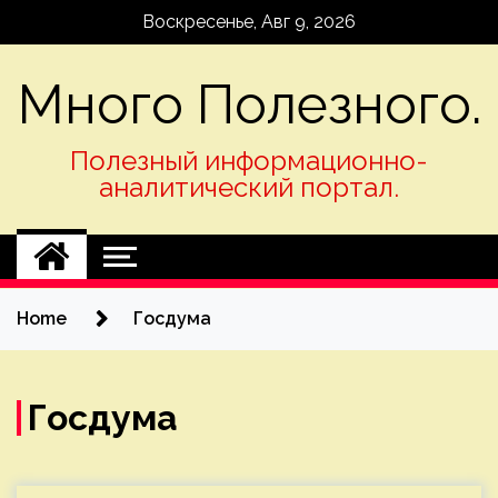
Skip
Воскресенье, Авг 9, 2026
to
content
Много Полезного.
Полезный информационно-
аналитический портал.
Home
Госдума
Госдума