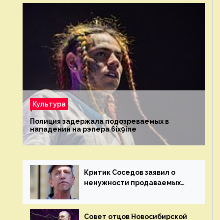
Культура
Полиция задержала подозреваемых в
нападении на рэпера 6ix9ine
Критик Соседов заявил о
ненужности продаваемых
Наргиз и Брежневой песен
Совет отцов Новосибирской