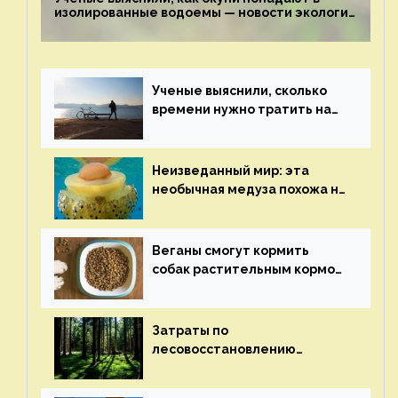
изолированные водоемы — новости экологии
на ECOportal
Ученые выяснили, сколько
времени нужно тратить на
спорт для улучшения
здоровья — новости экологии
на ECOportal
Неизведанный мир: эта
необычная медуза похожа на
яичницу-глазунью — новости
экологии на ECOportal
Веганы смогут кормить
собак растительным кормом
и не волноваться об их
здоровье — новости
экологии на ECOportal
Затраты по
лесовосстановлению
включат в состав проекта
строительства — новости