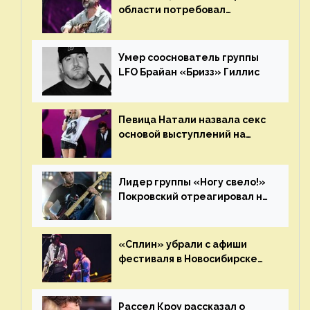
области потребовал
отменить концерт группы
«Сплин»
Умер сооснователь группы
LFO Брайан «Бризз» Гиллис
Певица Натали назвала секс
основой выступлений на
сцене
Лидер группы «Ногу свело!»
Покровский отреагировал на
статус иноагента
«Сплин» убрали с афиши
фестиваля в Новосибирске
после жалобы «Союза
отцов»
Рассел Кроу рассказал о