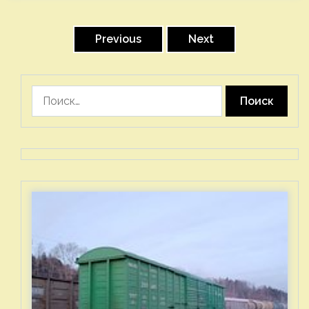
Пагинация
записей
Previous
Next
Найти: