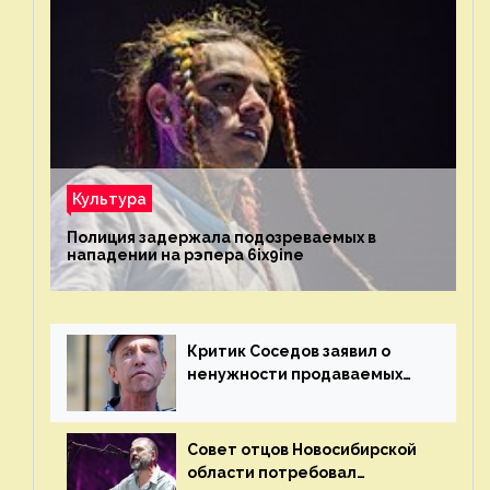
Культура
Полиция задержала подозреваемых в
нападении на рэпера 6ix9ine
Критик Соседов заявил о
ненужности продаваемых
Наргиз и Брежневой песен
Совет отцов Новосибирской
области потребовал