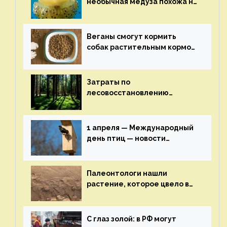
необычная медуза похожа на
яичницу-глазунью — новости
экологии на ECOportal
Веганы смогут кормить
собак растительным кормом
и не волноваться об их
здоровье — новости
экологии на ECOportal
Затраты по
лесовосстановлению
включат в состав проекта
строительства — новости
экологии на ECOportal
1 апреля — Международный
день птиц — новости
экологии на ECOportal
Палеонтологи нашли
растение, которое цвело в
эпоху динозавров — новости
экологии на ECOportal
С глаз золой: в РФ могут