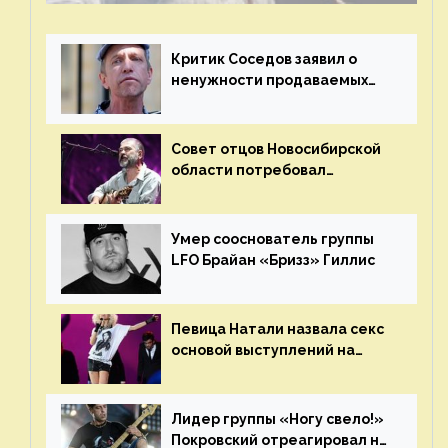
Критик Соседов заявил о
ненужности продаваемых
Наргиз и Брежневой песен
Совет отцов Новосибирской
области потребовал
отменить концерт группы
«Сплин»
Умер сооснователь группы
LFO Брайан «Бризз» Гиллис
Певица Натали назвала секс
основой выступлений на
сцене
Лидер группы «Ногу свело!»
Покровский отреагировал на