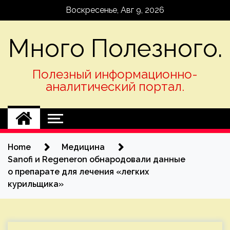
Skip
Воскресенье, Авг 9, 2026
to
content
Много Полезного.
Полезный информационно-
аналитический портал.
Home
Медицина
Sanofi и Regeneron обнародовали данные
о препарате для лечения «легких
курильщика»