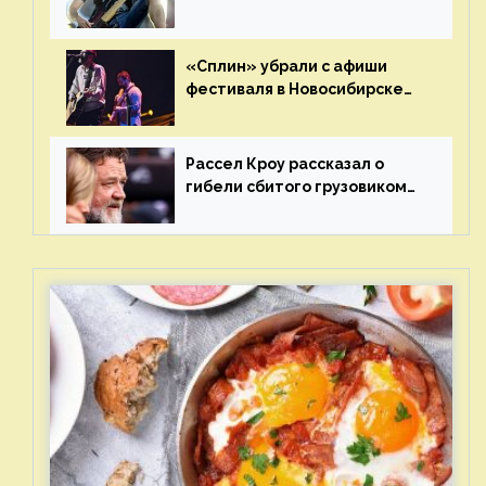
статус иноагента
«Сплин» убрали с афиши
фестиваля в Новосибирске
после жалобы «Союза
отцов»
Рассел Кроу рассказал о
гибели сбитого грузовиком
питомца