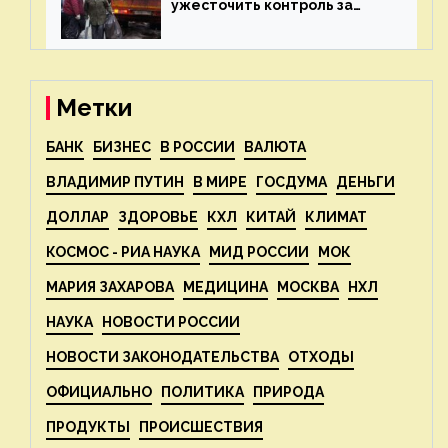
ужесточить контроль за
пожароопасными отходами
— новости экологии на
ECOportal
Метки
БАНК
БИЗНЕС
В РОССИИ
ВАЛЮТА
ВЛАДИМИР ПУТИН
В МИРЕ
ГОСДУМА
ДЕНЬГИ
ДОЛЛАР
ЗДОРОВЬЕ
КХЛ
КИТАЙ
КЛИМАТ
КОСМОС - РИА НАУКА
МИД РОССИИ
МОК
МАРИЯ ЗАХАРОВА
МЕДИЦИНА
МОСКВА
НХЛ
НАУКА
НОВОСТИ РОССИИ
НОВОСТИ ЗАКОНОДАТЕЛЬСТВА
ОТХОДЫ
ОФИЦИАЛЬНО
ПОЛИТИКА
ПРИРОДА
ПРОДУКТЫ
ПРОИСШЕСТВИЯ