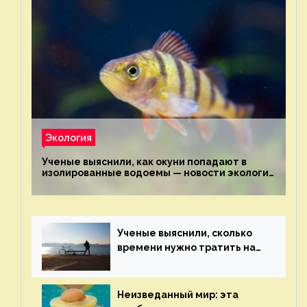
Экология
Ученые выяснили, как окуни попадают в
изолированные водоемы — новости экологии
на ECOportal
Ученые выяснили, сколько
времени нужно тратить на
спорт для улучшения
здоровья — новости экологии
на ECOportal
Неизведанный мир: эта