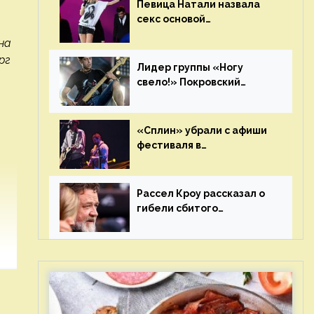
Певица Натали назвала
секс основой
выступлений на сцене
на
рг
Лидер группы «Ногу
свело!» Покровский
отреагировал на статус
иноагента
«Сплин» убрали с афиши
фестиваля в
Новосибирске после
жалобы «Союза отцов»
Рассел Кроу рассказал о
гибели сбитого
грузовиком питомца