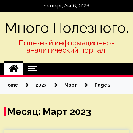
Skip
Четверг, Авг 6, 2026
to
content
Много Полезного.
Полезный информационно-
аналитический портал.
Home
2023
Март
Page 2
Месяц:
Март 2023