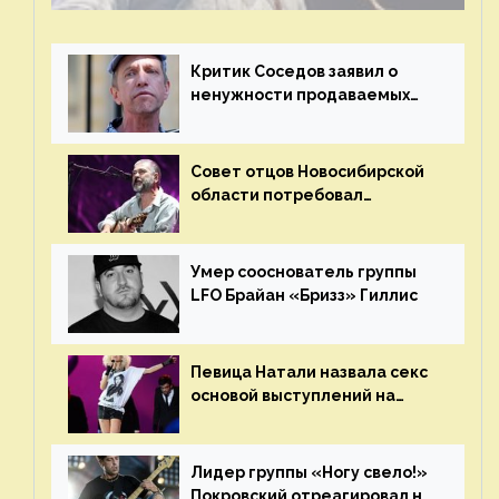
Критик Соседов заявил о
ненужности продаваемых
Наргиз и Брежневой песен
Совет отцов Новосибирской
области потребовал
отменить концерт группы
«Сплин»
Умер сооснователь группы
LFO Брайан «Бризз» Гиллис
Певица Натали назвала секс
основой выступлений на
сцене
Лидер группы «Ногу свело!»
Покровский отреагировал на