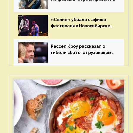
статус иноагента
«Сплин» убрали с афиши
фестиваля в Новосибирске
после жалобы «Союза
отцов»
Рассел Кроу рассказал о
гибели сбитого грузовиком
питомца