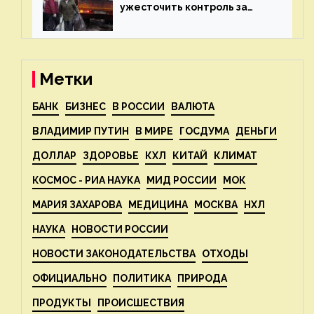
ужесточить контроль за
пожароопасными отходами
— новости экологии на
ECOportal
Метки
БАНК
БИЗНЕС
В РОССИИ
ВАЛЮТА
ВЛАДИМИР ПУТИН
В МИРЕ
ГОСДУМА
ДЕНЬГИ
ДОЛЛАР
ЗДОРОВЬЕ
КХЛ
КИТАЙ
КЛИМАТ
КОСМОС - РИА НАУКА
МИД РОССИИ
МОК
МАРИЯ ЗАХАРОВА
МЕДИЦИНА
МОСКВА
НХЛ
НАУКА
НОВОСТИ РОССИИ
НОВОСТИ ЗАКОНОДАТЕЛЬСТВА
ОТХОДЫ
ОФИЦИАЛЬНО
ПОЛИТИКА
ПРИРОДА
ПРОДУКТЫ
ПРОИСШЕСТВИЯ