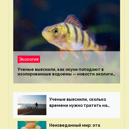
Экология
Ученые выяснили, как окуни попадают в
изолированные водоемы — новости экологии
на ECOportal
Ученые выяснили, сколько
времени нужно тратить на
спорт для улучшения
здоровья — новости экологии
на ECOportal
Неизведанный мир: эта