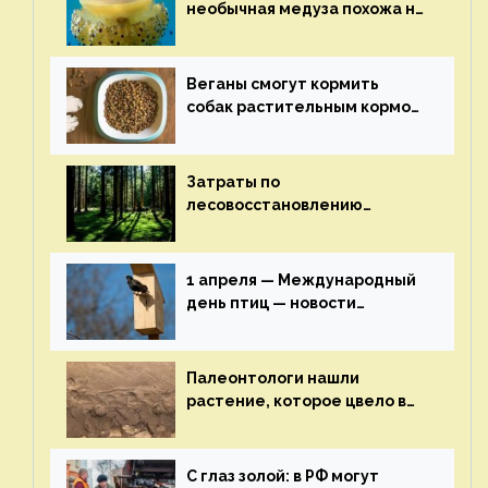
необычная медуза похожа на
яичницу-глазунью — новости
экологии на ECOportal
Веганы смогут кормить
собак растительным кормом
и не волноваться об их
здоровье — новости
экологии на ECOportal
Затраты по
лесовосстановлению
включат в состав проекта
строительства — новости
экологии на ECOportal
1 апреля — Международный
день птиц — новости
экологии на ECOportal
Палеонтологи нашли
растение, которое цвело в
эпоху динозавров — новости
экологии на ECOportal
С глаз золой: в РФ могут