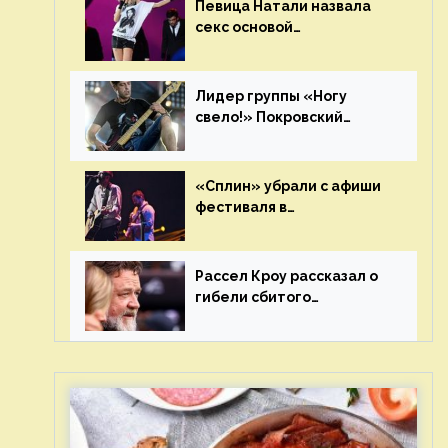
Певица Натали назвала
секс основой
выступлений на сцене
Лидер группы «Ногу
свело!» Покровский
отреагировал на статус
иноагента
«Сплин» убрали с афиши
фестиваля в
Новосибирске после
жалобы «Союза отцов»
Рассел Кроу рассказал о
гибели сбитого
грузовиком питомца