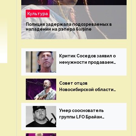
Культура
Полиция задержала подозреваемых в
нападении на рэпера 6ix9ine
Критик Соседов заявил о
ненужности продаваемых
Наргиз и Брежневой
песен
Совет отцов
Новосибирской области
потребовал отменить
концерт группы «Сплин»
Умер сооснователь
группы LFO Брайан
«Бризз» Гиллис