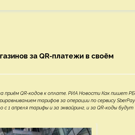
газинов за QR-платежи в своём
 за приём QR-кодов к оплате. РИА Новости Как пишет Р
приравниванием тарифов за операции по сервису SberPay
 с 1 апреля тарифы и за эквайринг, и за QR-коды будут