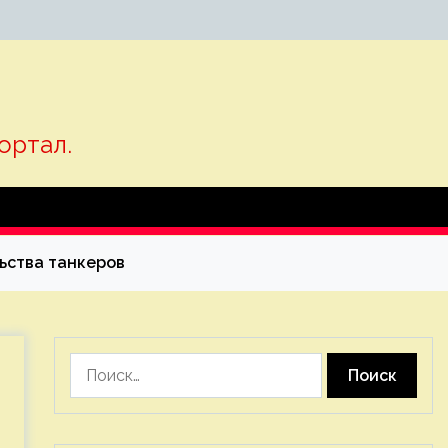
ортал.
ьства танкеров
Найти: