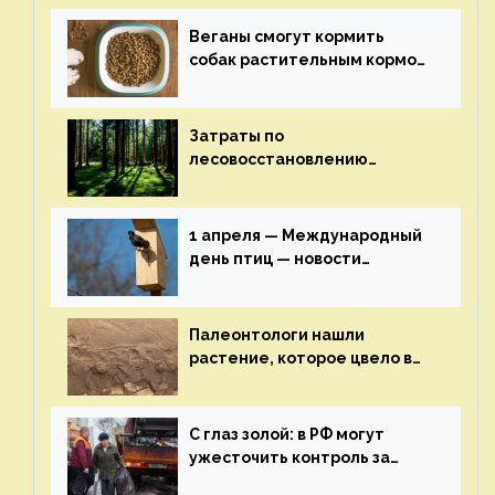
экологии на ECOportal
Веганы смогут кормить
собак растительным кормом
и не волноваться об их
здоровье — новости
экологии на ECOportal
Затраты по
лесовосстановлению
включат в состав проекта
строительства — новости
экологии на ECOportal
1 апреля — Международный
день птиц — новости
экологии на ECOportal
Палеонтологи нашли
растение, которое цвело в
эпоху динозавров — новости
экологии на ECOportal
С глаз золой: в РФ могут
ужесточить контроль за
пожароопасными отходами