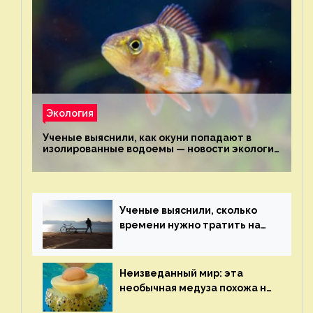
Экология
Ученые выяснили, как окуни попадают в
изолированные водоемы — новости экологии
на ECOportal
Ученые выяснили, сколько
времени нужно тратить на
спорт для улучшения
здоровья — новости экологии
на ECOportal
Неизведанный мир: эта
необычная медуза похожа на
яичницу-глазунью — новости