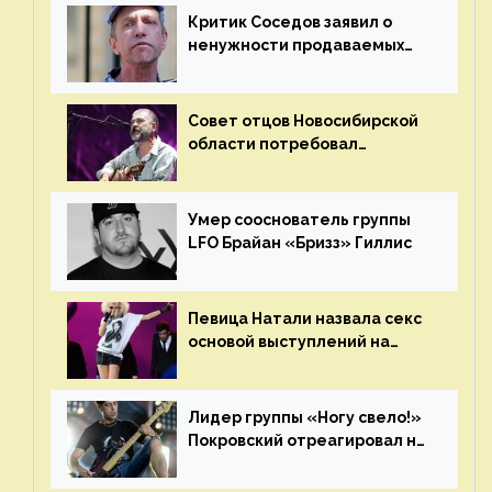
Критик Соседов заявил о
ненужности продаваемых
Наргиз и Брежневой песен
Совет отцов Новосибирской
области потребовал
отменить концерт группы
«Сплин»
Умер сооснователь группы
LFO Брайан «Бризз» Гиллис
Певица Натали назвала секс
основой выступлений на
сцене
Лидер группы «Ногу свело!»
Покровский отреагировал на
статус иноагента