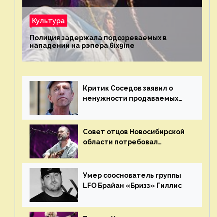
Культура
Полиция задержала подозреваемых в
нападении на рэпера 6ix9ine
Критик Соседов заявил о
ненужности продаваемых
Наргиз и Брежневой песен
Совет отцов Новосибирской
области потребовал
отменить концерт группы
«Сплин»
Умер сооснователь группы
LFO Брайан «Бризз» Гиллис