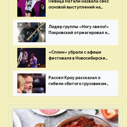
Певица Натали назвала секс
основой выступлений на
сцене
Лидер группы «Ногу свело!»
Покровский отреагировал на
статус иноагента
«Сплин» убрали с афиши
фестиваля в Новосибирске
после жалобы «Союза
отцов»
Рассел Кроу рассказал о
гибели сбитого грузовиком
питомца