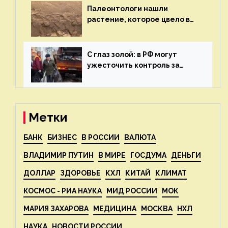
Палеонтологи нашли
растение, которое цвело в
эпоху динозавров — новости
экологии на ECOportal
С глаз золой: в РФ могут
ужесточить контроль за
пожароопасными отходами
— новости экологии на
ECOportal
Метки
БАНК
БИЗНЕС
В РОССИИ
ВАЛЮТА
ВЛАДИМИР ПУТИН
В МИРЕ
ГОСДУМА
ДЕНЬГИ
ДОЛЛАР
ЗДОРОВЬЕ
КХЛ
КИТАЙ
КЛИМАТ
КОСМОС - РИА НАУКА
МИД РОССИИ
МОК
МАРИЯ ЗАХАРОВА
МЕДИЦИНА
МОСКВА
НХЛ
НАУКА
НОВОСТИ РОССИИ