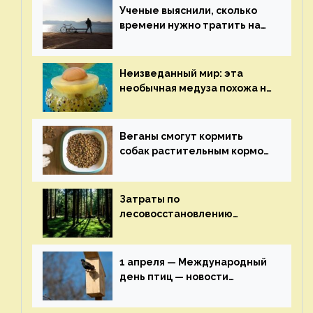
Ученые выяснили, сколько
времени нужно тратить на
спорт для улучшения
здоровья — новости экологии
на ECOportal
Неизведанный мир: эта
необычная медуза похожа на
яичницу-глазунью — новости
экологии на ECOportal
Веганы смогут кормить
собак растительным кормом
и не волноваться об их
здоровье — новости
экологии на ECOportal
Затраты по
лесовосстановлению
включат в состав проекта
строительства — новости
экологии на ECOportal
1 апреля — Международный
день птиц — новости
экологии на ECOportal