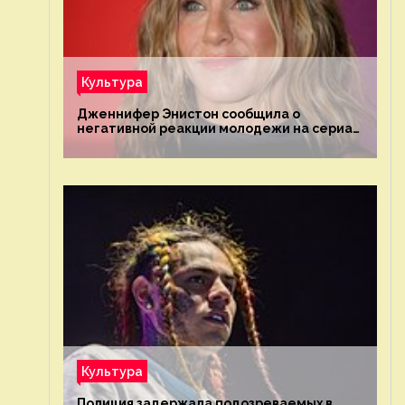
Культура
Дженнифер Энистон сообщила о
негативной реакции молодежи на сериал
«Друзья»
Культура
Полиция задержала подозреваемых в