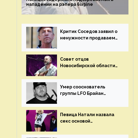
нападении на рэпера 6ix9ine
Критик Соседов заявил о
ненужности продаваемых
Наргиз и Брежневой
песен
Совет отцов
Новосибирской области
потребовал отменить
концерт группы «Сплин»
Умер сооснователь
группы LFO Брайан
«Бризз» Гиллис
Певица Натали назвала
секс основой
выступлений на сцене