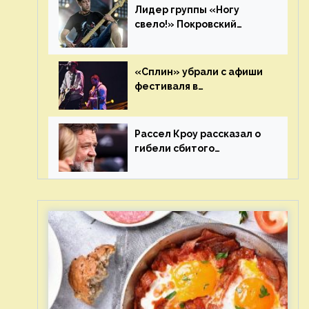
Лидер группы «Ногу
свело!» Покровский
отреагировал на статус
иноагента
«Сплин» убрали с афиши
фестиваля в
Новосибирске после
жалобы «Союза отцов»
Рассел Кроу рассказал о
гибели сбитого
грузовиком питомца