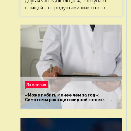
другая часть (около 30%) поступает
с пищей – с продуктами животного…
Экология
«Может убить менее чем за год»:
Симптомы рака щитовидной железы —
новости экологии на ECOportal