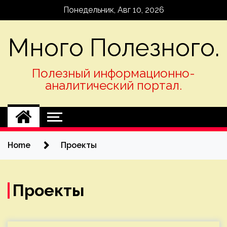
Skip
Понедельник, Авг 10, 2026
to
content
Много Полезного.
Полезный информационно-
аналитический портал.
Home
Проекты
Проекты