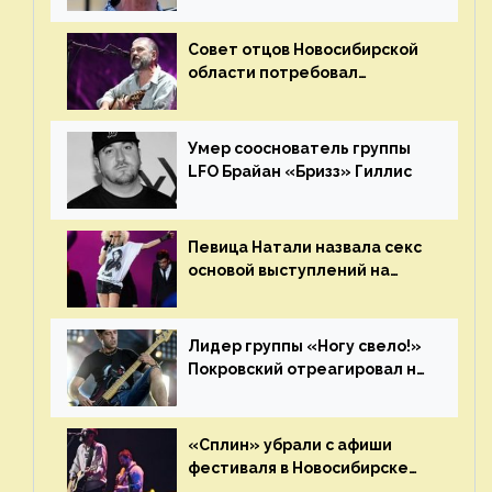
Совет отцов Новосибирской
области потребовал
отменить концерт группы
«Сплин»
Умер сооснователь группы
LFO Брайан «Бризз» Гиллис
Певица Натали назвала секс
основой выступлений на
сцене
Лидер группы «Ногу свело!»
Покровский отреагировал на
статус иноагента
«Сплин» убрали с афиши
фестиваля в Новосибирске
после жалобы «Союза