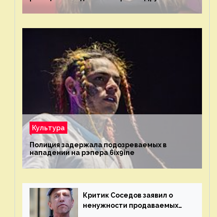
Культура
Полиция задержала подозреваемых в
нападении на рэпера 6ix9ine
Критик Соседов заявил о
ненужности продаваемых
Наргиз и Брежневой песен