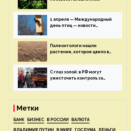
включат в состав проекта
строительства — новости
экологии на ECOportal
1 апреля — Международный
день птиц — новости
экологии на ECOportal
Палеонтологи нашли
растение, которое цвело в
эпоху динозавров — новости
экологии на ECOportal
С глаз золой: в РФ могут
ужесточить контроль за
пожароопасными отходами
— новости экологии на
ECOportal
Метки
БАНК
БИЗНЕС
В РОССИИ
ВАЛЮТА
ВЛАДИМИР ПУТИН
В МИРЕ
ГОСДУМА
ДЕНЬГИ