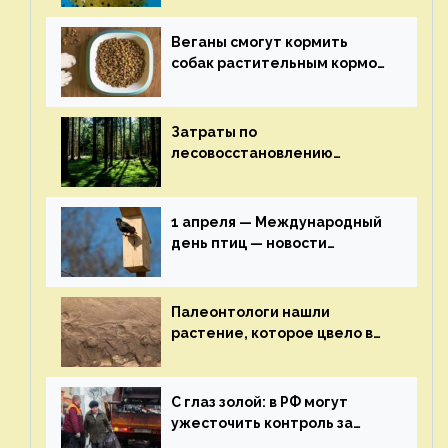
экологии на ECOportal
Веганы смогут кормить
собак растительным кормом
и не волноваться об их
здоровье — новости
экологии на ECOportal
Затраты по
лесовосстановлению
включат в состав проекта
строительства — новости
экологии на ECOportal
1 апреля — Международный
день птиц — новости
экологии на ECOportal
Палеонтологи нашли
растение, которое цвело в
эпоху динозавров — новости
экологии на ECOportal
С глаз золой: в РФ могут
ужесточить контроль за
пожароопасными отходами