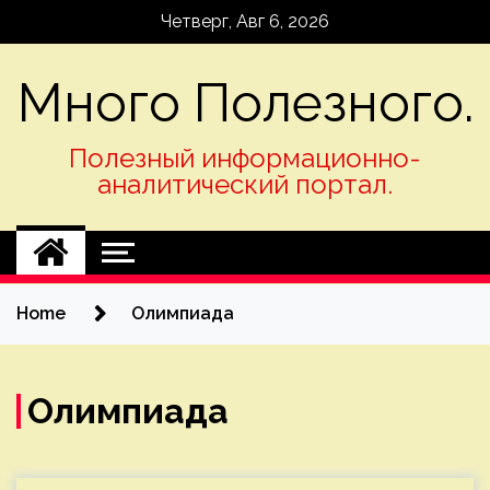
Skip
Четверг, Авг 6, 2026
to
content
Много Полезного.
Полезный информационно-
аналитический портал.
Home
Олимпиада
Олимпиада