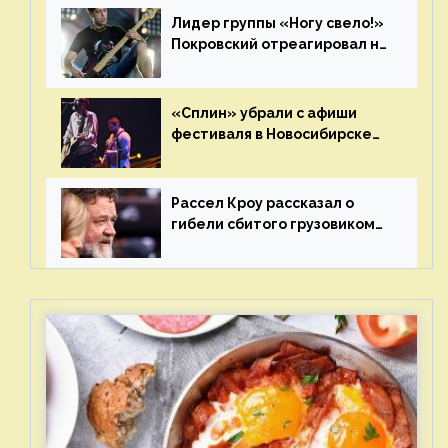
Лидер группы «Ногу свело!»
Покровский отреагировал на
статус иноагента
«Сплин» убрали с афиши
фестиваля в Новосибирске
после жалобы «Союза
отцов»
Рассел Кроу рассказал о
гибели сбитого грузовиком
питомца