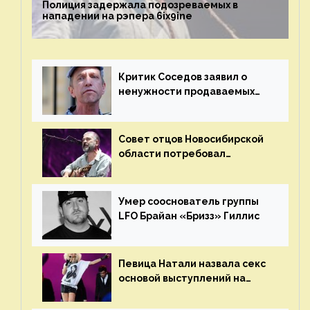
Полиция задержала подозреваемых в
нападении на рэпера 6ix9ine
Критик Соседов заявил о
ненужности продаваемых
Наргиз и Брежневой песен
Совет отцов Новосибирской
области потребовал
отменить концерт группы
«Сплин»
Умер сооснователь группы
LFO Брайан «Бризз» Гиллис
Певица Натали назвала секс
основой выступлений на
сцене