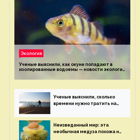
Экология
Ученые выяснили, как окуни попадают в
изолированные водоемы — новости экологии
на ECOportal
Ученые выяснили, сколько
времени нужно тратить на
спорт для улучшения
здоровья — новости экологии
на ECOportal
Неизведанный мир: эта
необычная медуза похожа на
яичницу-глазунью — новости