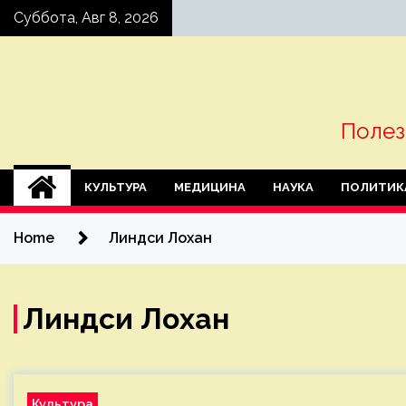
Skip
Суббота, Авг 8, 2026
to
content
Полез
КУЛЬТУРА
МЕДИЦИНА
НАУКА
ПОЛИТИК
Home
Линдси Лохан
Линдси Лохан
Культура