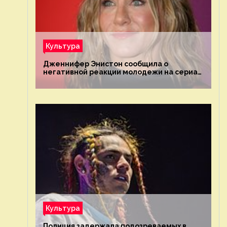
Культура
Дженнифер Энистон сообщила о
негативной реакции молодежи на сериал
«Друзья»
Культура
Полиция задержала подозреваемых в