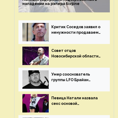
нападении на рэпера 6ix9ine
Критик Соседов заявил о
ненужности продаваемых
Наргиз и Брежневой
песен
Совет отцов
Новосибирской области
потребовал отменить
концерт группы «Сплин»
Умер сооснователь
группы LFO Брайан
«Бризз» Гиллис
Певица Натали назвала
секс основой
выступлений на сцене