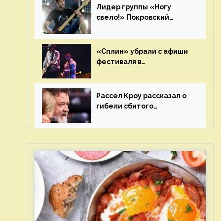
Лидер группы «Ногу
свело!» Покровский
отреагировал на статус
иноагента
«Сплин» убрали с афиши
фестиваля в
Новосибирске после
жалобы «Союза отцов»
Рассел Кроу рассказал о
гибели сбитого
грузовиком питомца