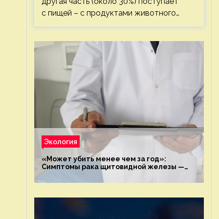
другая часть (около 30%) поступает
с пищей – с продуктами животного…
Экология
«Может убить менее чем за год»:
Симптомы рака щитовидной железы —
новости экологии на ECOportal