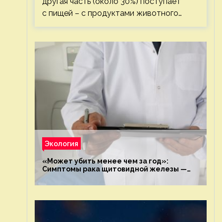
другая часть (около 30%) поступает
с пищей – с продуктами животного…
Экология
«Может убить менее чем за год»:
Симптомы рака щитовидной железы —
новости экологии на ECOportal