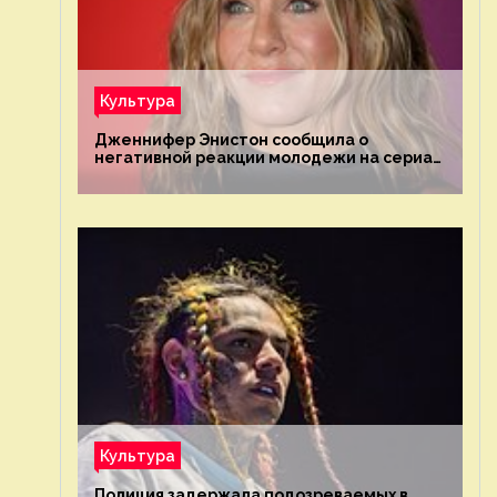
Культура
Дженнифер Энистон сообщила о
негативной реакции молодежи на сериал
«Друзья»
Культура
Полиция задержала подозреваемых в