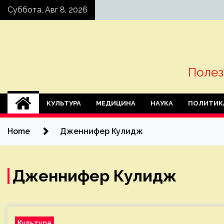
Skip
Суббота, Авг 8, 2026
to
content
Полез
КУЛЬТУРА
МЕДИЦИНА
НАУКА
ПОЛИТИК
Home
Дженнифер Кулидж
Дженнифер Кулидж
Культура