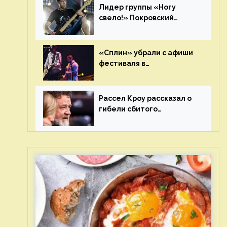
Лидер группы «Ногу
свело!» Покровский
отреагировал на статус
иноагента
«Сплин» убрали с афиши
фестиваля в
Новосибирске после
жалобы «Союза отцов»
Рассел Кроу рассказал о
гибели сбитого
грузовиком питомца