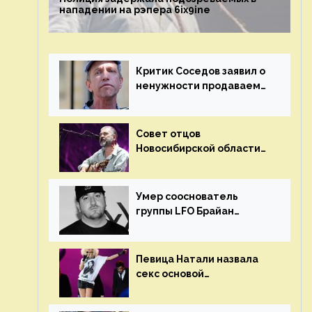
нападении на рэпера 6ix9ine
Критик Соседов заявил о
ненужности продаваемых
Наргиз и Брежневой
песен
Совет отцов
Новосибирской области
потребовал отменить
концерт группы «Сплин»
Умер сооснователь
группы LFO Брайан
«Бризз» Гиллис
Певица Натали назвала
секс основой
выступлений на сцене