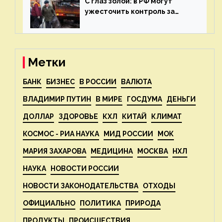
С глаз золой: в РФ могут
ужесточить контроль за
пожароопасными отходами
— новости экологии на
ECOportal
Метки
БАНК
БИЗНЕС
В РОССИИ
ВАЛЮТА
ВЛАДИМИР ПУТИН
В МИРЕ
ГОСДУМА
ДЕНЬГИ
ДОЛЛАР
ЗДОРОВЬЕ
КХЛ
КИТАЙ
КЛИМАТ
КОСМОС - РИА НАУКА
МИД РОССИИ
МОК
МАРИЯ ЗАХАРОВА
МЕДИЦИНА
МОСКВА
НХЛ
НАУКА
НОВОСТИ РОССИИ
НОВОСТИ ЗАКОНОДАТЕЛЬСТВА
ОТХОДЫ
ОФИЦИАЛЬНО
ПОЛИТИКА
ПРИРОДА
ПРОДУКТЫ
ПРОИСШЕСТВИЯ