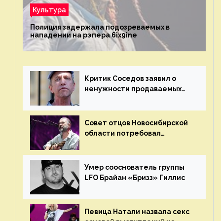
Культура
Полиция задержала подозреваемых в
нападении на рэпера 6ix9ine
Критик Соседов заявил о
ненужности продаваемых
Наргиз и Брежневой песен
Совет отцов Новосибирской
области потребовал
отменить концерт группы
«Сплин»
Умер сооснователь группы
LFO Брайан «Бризз» Гиллис
Певица Натали назвала секс