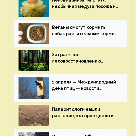
Неизведанный мир: эта
необычная медуза похожа на
яичницу-глазунью — новости
экологии на ECOportal
Веганы смогут кормить
собак растительным кормом
и не волноваться об их
здоровье — новости
экологии на ECOportal
Затраты по
лесовосстановлению
включат в состав проекта
строительства — новости
экологии на ECOportal
1 апреля — Международный
день птиц — новости
экологии на ECOportal
Палеонтологи нашли
растение, которое цвело в
эпоху динозавров — новости
экологии на ECOportal