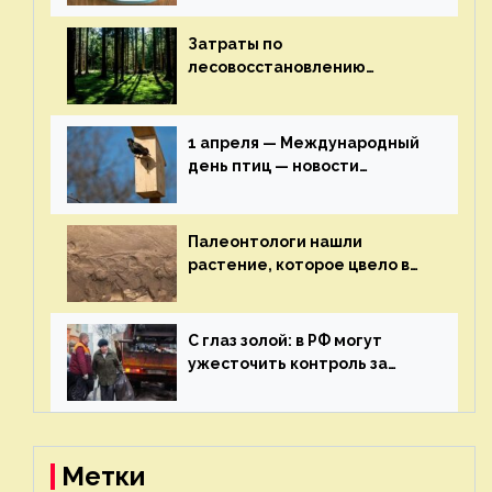
здоровье — новости
экологии на ECOportal
Затраты по
лесовосстановлению
включат в состав проекта
строительства — новости
экологии на ECOportal
1 апреля — Международный
день птиц — новости
экологии на ECOportal
Палеонтологи нашли
растение, которое цвело в
эпоху динозавров — новости
экологии на ECOportal
С глаз золой: в РФ могут
ужесточить контроль за
пожароопасными отходами
— новости экологии на
ECOportal
Метки