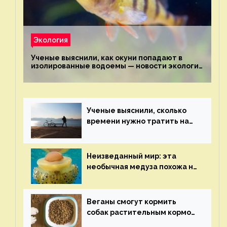
Экология
Ученые выяснили, как окуни попадают в
изолированные водоемы — новости экологии
на ECOportal
Ученые выяснили, сколько
времени нужно тратить на
спорт для улучшения
здоровья — новости экологии
на ECOportal
Неизведанный мир: эта
необычная медуза похожа на
яичницу-глазунью — новости
экологии на ECOportal
Веганы смогут кормить
собак растительным кормом
и не волноваться об их