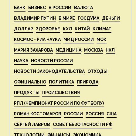
БАНК
БИЗНЕС
В РОССИИ
ВАЛЮТА
ВЛАДИМИР ПУТИН
В МИРЕ
ГОСДУМА
ДЕНЬГИ
ДОЛЛАР
ЗДОРОВЬЕ
КХЛ
КИТАЙ
КЛИМАТ
КОСМОС - РИА НАУКА
МИД РОССИИ
МОК
МАРИЯ ЗАХАРОВА
МЕДИЦИНА
МОСКВА
НХЛ
НАУКА
НОВОСТИ РОССИИ
НОВОСТИ ЗАКОНОДАТЕЛЬСТВА
ОТХОДЫ
ОФИЦИАЛЬНО
ПОЛИТИКА
ПРИРОДА
ПРОДУКТЫ
ПРОИСШЕСТВИЯ
РПЛ (ЧЕМПИОНАТ РОССИИ ПО ФУТБОЛУ)
РОМАН КОСТОМАРОВ
РОССИИ
РОССИЯ
США
СЕРГЕЙ ЛАВРОВ
СОВЕТ БЕЗОПАСНОСТИ РФ
ТЕХНОЛОГИИ
ФИНАНСЫ
ЭКОНОМИКА