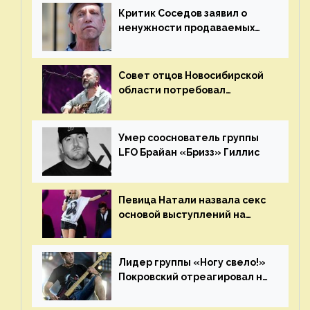
Критик Соседов заявил о
ненужности продаваемых
Наргиз и Брежневой песен
Совет отцов Новосибирской
области потребовал
отменить концерт группы
«Сплин»
Умер сооснователь группы
LFO Брайан «Бризз» Гиллис
Певица Натали назвала секс
основой выступлений на
сцене
Лидер группы «Ногу свело!»
Покровский отреагировал на
статус иноагента