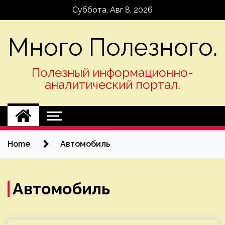
Skip
Суббота, Авг 8, 2026
to
content
Много Полезного.
Полезный информационно-
аналитический портал.
Home
Автомобиль
Автомобиль