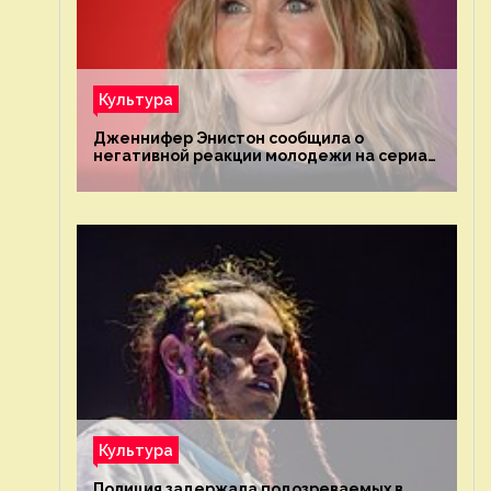
Культура
Дженнифер Энистон сообщила о
негативной реакции молодежи на сериал
«Друзья»
Культура
Полиция задержала подозреваемых в