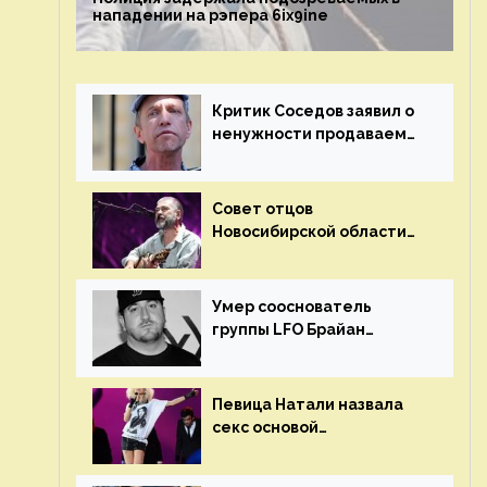
нападении на рэпера 6ix9ine
Критик Соседов заявил о
ненужности продаваемых
Наргиз и Брежневой
песен
Совет отцов
Новосибирской области
потребовал отменить
концерт группы «Сплин»
Умер сооснователь
группы LFO Брайан
«Бризз» Гиллис
Певица Натали назвала
секс основой
выступлений на сцене