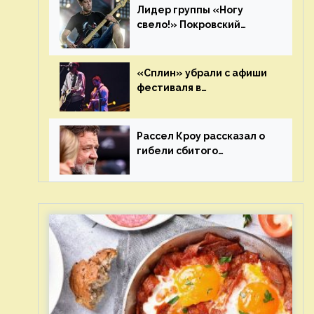
Лидер группы «Ногу
свело!» Покровский
отреагировал на статус
иноагента
«Сплин» убрали с афиши
фестиваля в
Новосибирске после
жалобы «Союза отцов»
Рассел Кроу рассказал о
гибели сбитого
грузовиком питомца