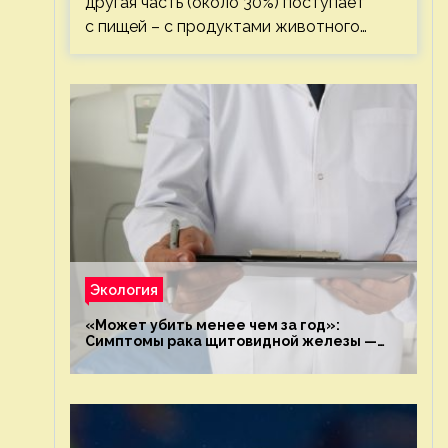
другая часть (около 30%) поступает
с пищей – с продуктами животного…
Экология
«Может убить менее чем за год»:
Симптомы рака щитовидной железы —
новости экологии на ECOportal