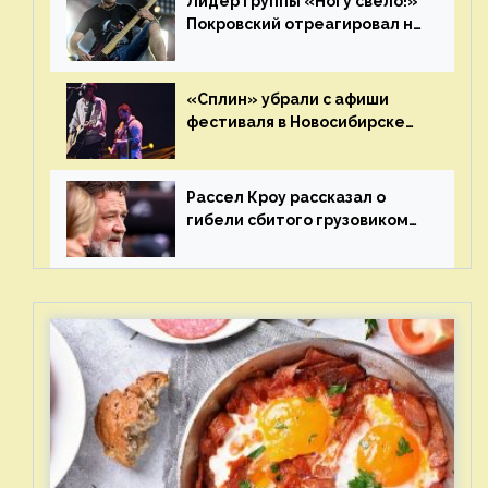
Лидер группы «Ногу свело!»
Покровский отреагировал на
статус иноагента
«Сплин» убрали с афиши
фестиваля в Новосибирске
после жалобы «Союза
отцов»
Рассел Кроу рассказал о
гибели сбитого грузовиком
питомца