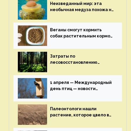
на ECOportal
Неизведанный мир: эта
необычная медуза похожа на
яичницу-глазунью — новости
экологии на ECOportal
Веганы смогут кормить
собак растительным кормом
и не волноваться об их
здоровье — новости
экологии на ECOportal
Затраты по
лесовосстановлению
включат в состав проекта
строительства — новости
экологии на ECOportal
1 апреля — Международный
день птиц — новости
экологии на ECOportal
Палеонтологи нашли
растение, которое цвело в
эпоху динозавров — новости
экологии на ECOportal