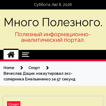
Skip
Суббота, Авг 8, 2026
to
content
Много Полезного.
Полезный информационно-
аналитический портал.
Home
Спорт
Вячеслав Дацик нокаутировал экс-
соперника Емельяненко за 57 секунд
Спорт