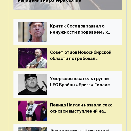
нападении на рэпера 6ix9ine
Критик Соседов заявил о
ненужности продаваемых
Наргиз и Брежневой песен
Совет отцов Новосибирской
области потребовал
отменить концерт группы
«Сплин»
Умер сооснователь группы
LFO Брайан «Бризз» Гиллис
Певица Натали назвала секс
основой выступлений на
сцене