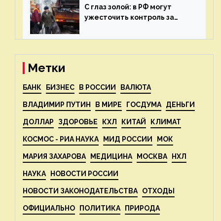
С глаз золой: в РФ могут
ужесточить контроль за
пожароопасными отходами
— новости экологии на
ECOportal
Метки
БАНК
БИЗНЕС
В РОССИИ
ВАЛЮТА
ВЛАДИМИР ПУТИН
В МИРЕ
ГОСДУМА
ДЕНЬГИ
ДОЛЛАР
ЗДОРОВЬЕ
КХЛ
КИТАЙ
КЛИМАТ
КОСМОС - РИА НАУКА
МИД РОССИИ
МОК
МАРИЯ ЗАХАРОВА
МЕДИЦИНА
МОСКВА
НХЛ
НАУКА
НОВОСТИ РОССИИ
НОВОСТИ ЗАКОНОДАТЕЛЬСТВА
ОТХОДЫ
ОФИЦИАЛЬНО
ПОЛИТИКА
ПРИРОДА