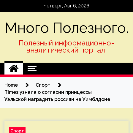
Skip
Четверг, Авг 6, 2026
to
content
Много Полезного.
Полезный информационно-
аналитический портал.
Home
Спорт
Times узнала о согласии принцессы
Уэльской наградить россиян на Уимблдоне
Спорт