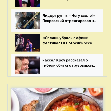
сцене
Лидер группы «Ногу свело!»
Покровский отреагировал на
статус иноагента
«Сплин» убрали с афиши
фестиваля в Новосибирске
после жалобы «Союза
отцов»
Рассел Кроу рассказал о
гибели сбитого грузовиком
питомца