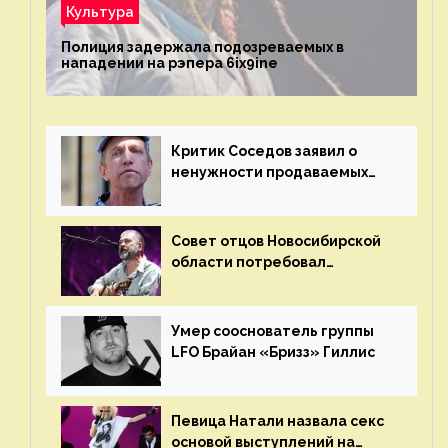
Культура
Полиция задержала подозреваемых в
нападении на рэпера 6ix9ine
Критик Соседов заявил о
ненужности продаваемых
Наргиз и Брежневой песен
Совет отцов Новосибирской
области потребовал
отменить концерт группы
«Сплин»
Умер сооснователь группы
LFO Брайан «Бризз» Гиллис
Певица Натали назвала секс
основой выступлений на