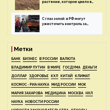
растение, которое цвело в
эпоху динозавров — новости
экологии на ECOportal
С глаз золой: в РФ могут
ужесточить контроль за
пожароопасными отходами
— новости экологии на
ECOportal
Метки
БАНК
БИЗНЕС
В РОССИИ
ВАЛЮТА
ВЛАДИМИР ПУТИН
В МИРЕ
ГОСДУМА
ДЕНЬГИ
ДОЛЛАР
ЗДОРОВЬЕ
КХЛ
КИТАЙ
КЛИМАТ
КОСМОС - РИА НАУКА
МИД РОССИИ
МОК
МАРИЯ ЗАХАРОВА
МЕДИЦИНА
МОСКВА
НХЛ
НАУКА
НОВОСТИ РОССИИ