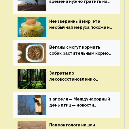
времени нужно тратить на
спорт для улучшения
здоровья — новости экологии
на ECOportal
Неизведанный мир: эта
необычная медуза похожа на
яичницу-глазунью — новости
экологии на ECOportal
Веганы смогут кормить
собак растительным кормом
и не волноваться об их
здоровье — новости
экологии на ECOportal
Затраты по
лесовосстановлению
включат в состав проекта
строительства — новости
экологии на ECOportal
1 апреля — Международный
день птиц — новости
экологии на ECOportal
Палеонтологи нашли