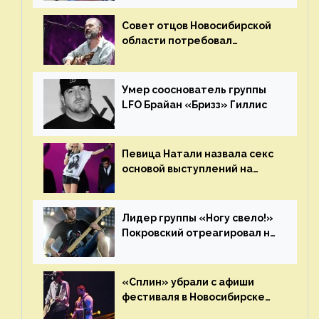
Совет отцов Новосибирской
области потребовал
отменить концерт группы
«Сплин»
Умер сооснователь группы
LFO Брайан «Бризз» Гиллис
Певица Натали назвала секс
основой выступлений на
сцене
Лидер группы «Ногу свело!»
Покровский отреагировал на
статус иноагента
«Сплин» убрали с афиши
фестиваля в Новосибирске
после жалобы «Союза