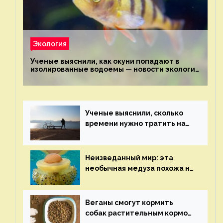
Экология
Ученые выяснили, как окуни попадают в
изолированные водоемы — новости экологии
на ECOportal
Ученые выяснили, сколько
времени нужно тратить на
спорт для улучшения
здоровья — новости экологии
на ECOportal
Неизведанный мир: эта
необычная медуза похожа на
яичницу-глазунью — новости
экологии на ECOportal
Веганы смогут кормить
собак растительным кормом