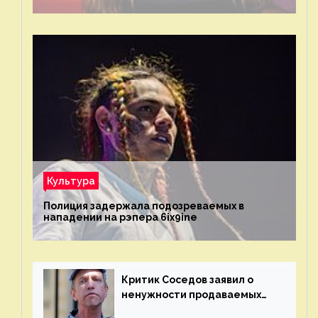
Культура
Полиция задержала подозреваемых в
нападении на рэпера 6ix9ine
Критик Соседов заявил о
ненужности продаваемых
Наргиз и Брежневой песен