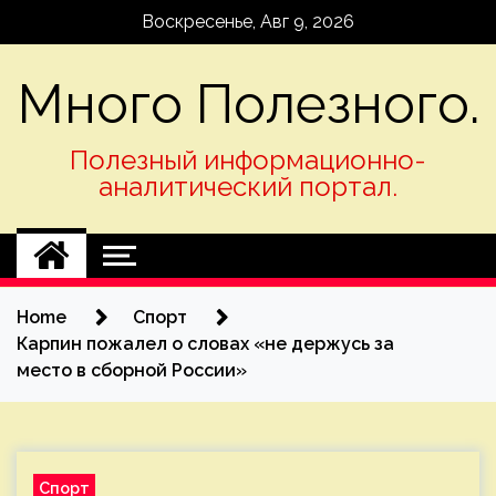
Skip
Воскресенье, Авг 9, 2026
to
content
Много Полезного.
Полезный информационно-
аналитический портал.
Home
Спорт
Карпин пожалел о словах «не держусь за
место в сборной России»
Спорт