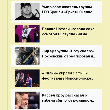
«Сплин»
Умер сооснователь группы
LFO Брайан «Бризз» Гиллис
Певица Натали назвала секс
основой выступлений на
сцене
Лидер группы «Ногу свело!»
Покровский отреагировал на
статус иноагента
«Сплин» убрали с афиши
фестиваля в Новосибирске
после жалобы «Союза
отцов»
Рассел Кроу рассказал о
гибели сбитого грузовиком
питомца