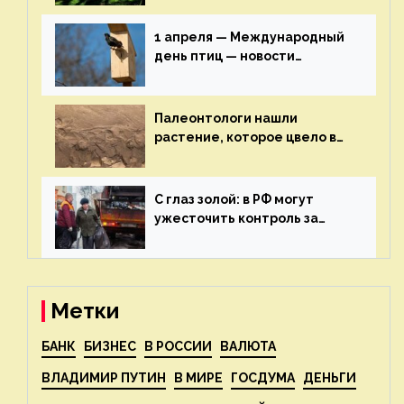
строительства — новости
экологии на ECOportal
1 апреля — Международный
день птиц — новости
экологии на ECOportal
Палеонтологи нашли
растение, которое цвело в
эпоху динозавров — новости
экологии на ECOportal
С глаз золой: в РФ могут
ужесточить контроль за
пожароопасными отходами
— новости экологии на
ECOportal
Метки
БАНК
БИЗНЕС
В РОССИИ
ВАЛЮТА
ВЛАДИМИР ПУТИН
В МИРЕ
ГОСДУМА
ДЕНЬГИ