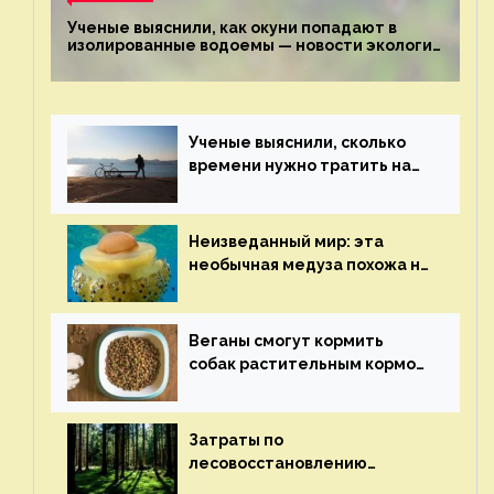
Ученые выяснили, как окуни попадают в
изолированные водоемы — новости экологии
на ECOportal
Ученые выяснили, сколько
времени нужно тратить на
спорт для улучшения
здоровья — новости экологии
на ECOportal
Неизведанный мир: эта
необычная медуза похожа на
яичницу-глазунью — новости
экологии на ECOportal
Веганы смогут кормить
собак растительным кормом
и не волноваться об их
здоровье — новости
экологии на ECOportal
Затраты по
лесовосстановлению
включат в состав проекта