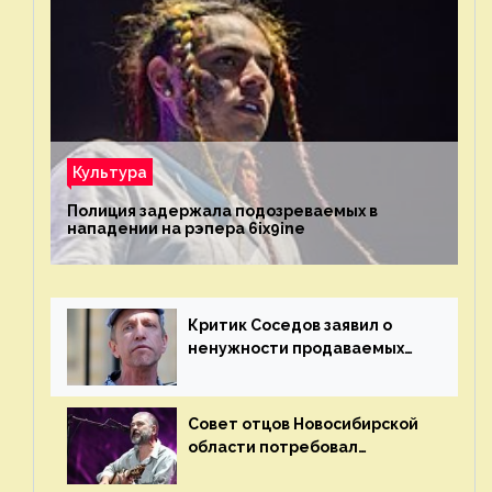
Культура
Полиция задержала подозреваемых в
нападении на рэпера 6ix9ine
Критик Соседов заявил о
ненужности продаваемых
Наргиз и Брежневой песен
Совет отцов Новосибирской
области потребовал
отменить концерт группы