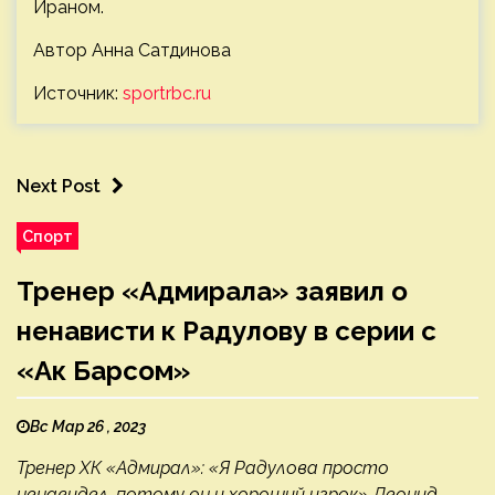
Ираном.
Автор Анна Сатдинова
Источник:
sportrbc.ru
Next Post
Спорт
Тренер «Адмирала» заявил о
ненависти к Радулову в серии с
«Ак Барсом»
Вс Мар 26 , 2023
Тренер ХК «Адмирал»: «Я Радулова просто
ненавидел, потому он и хороший игрок» Леонид