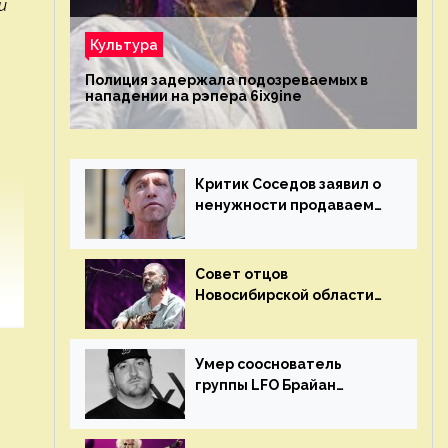
и
Культура
Полиция задержала подозреваемых в
нападении на рэпера 6ix9ine
Критик Соседов заявил о
ненужности продаваемых
Наргиз и Брежневой
песен
Совет отцов
Новосибирской области
потребовал отменить
концерт группы «Сплин»
Умер сооснователь
группы LFO Брайан
«Бризз» Гиллис