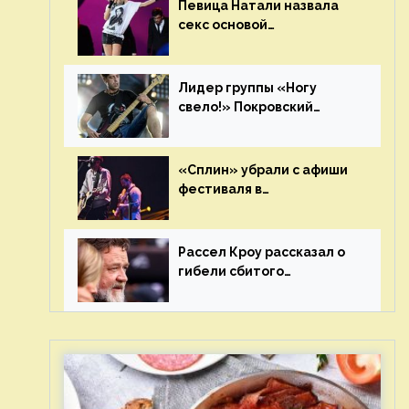
Певица Натали назвала
секс основой
выступлений на сцене
Лидер группы «Ногу
свело!» Покровский
отреагировал на статус
иноагента
«Сплин» убрали с афиши
фестиваля в
Новосибирске после
жалобы «Союза отцов»
Рассел Кроу рассказал о
гибели сбитого
грузовиком питомца