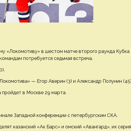
му «Локомотиву» в шестом матче второго раунда Кубка
 командам потребуется седьмая встреча.
0).
Локомотива» — Егор Аверин (3) и Александр Полунин (45)
а пройдет в Москве 29 марта.
инале Западной конференции с петербургским СКА.
лят казанский «Ак Барс» и омский «Авангард», их серия