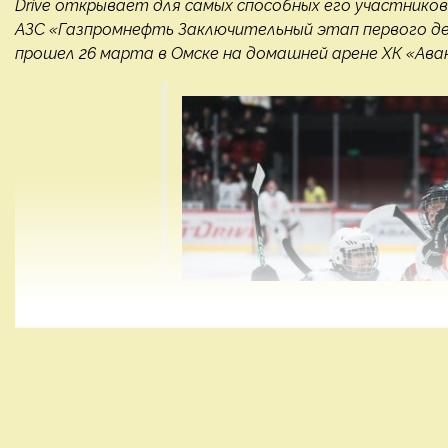
Drive открывает для самых способных его участнико
АЗС «Газпромнефть Заключительный этап первого дет
прошел 26 марта в Омске на домашней арене ХК «Аван