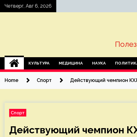
Skip
Четверг, Авг 6, 2026
to
content
Полез
КУЛЬТУРА
МЕДИЦИНА
НАУКА
ПОЛИТИК
Home
Спорт
Действующий чемпион КХЛ
Спорт
Действующий чемпион КХ