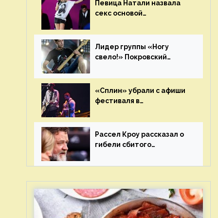
Певица Натали назвала
секс основой
выступлений на сцене
Лидер группы «Ногу
свело!» Покровский
отреагировал на статус
иноагента
«Сплин» убрали с афиши
фестиваля в
Новосибирске после
жалобы «Союза отцов»
Рассел Кроу рассказал о
гибели сбитого
грузовиком питомца