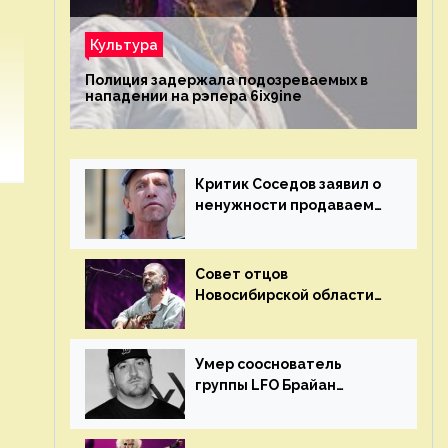
Культура
Полиция задержала подозреваемых в
нападении на рэпера 6ix9ine
Критик Соседов заявил о
ненужности продаваемых
Наргиз и Брежневой
песен
Совет отцов
Новосибирской области
потребовал отменить
концерт группы «Сплин»
Умер сооснователь
группы LFO Брайан
«Бризз» Гиллис