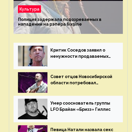
Культура
Полиция задержала подозреваемых в
нападении на рэпера 6ix9ine
Критик Соседов заявил о
ненужности продаваемых
Наргиз и Брежневой песен
Совет отцов Новосибирской
области потребовал
отменить концерт группы
«Сплин»
Умер сооснователь группы
LFO Брайан «Бризз» Гиллис
Певица Натали назвала секс