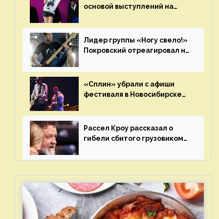
основой выступлений на
сцене
Лидер группы «Ногу свело!»
Покровский отреагировал на
статус иноагента
«Сплин» убрали с афиши
фестиваля в Новосибирске
после жалобы «Союза
отцов»
Рассел Кроу рассказал о
гибели сбитого грузовиком
питомца