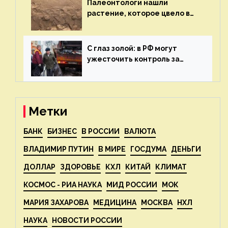
Палеонтологи нашли
растение, которое цвело в
эпоху динозавров — новости
экологии на ECOportal
С глаз золой: в РФ могут
ужесточить контроль за
пожароопасными отходами
— новости экологии на
ECOportal
Метки
БАНК
БИЗНЕС
В РОССИИ
ВАЛЮТА
ВЛАДИМИР ПУТИН
В МИРЕ
ГОСДУМА
ДЕНЬГИ
ДОЛЛАР
ЗДОРОВЬЕ
КХЛ
КИТАЙ
КЛИМАТ
КОСМОС - РИА НАУКА
МИД РОССИИ
МОК
МАРИЯ ЗАХАРОВА
МЕДИЦИНА
МОСКВА
НХЛ
НАУКА
НОВОСТИ РОССИИ