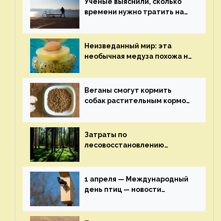
Ученые выяснили, сколько
времени нужно тратить на
спорт для улучшения
здоровья — новости экологии
на ECOportal
Неизведанный мир: эта
необычная медуза похожа на
яичницу-глазунью — новости
экологии на ECOportal
Веганы смогут кормить
собак растительным кормом
и не волноваться об их
здоровье — новости
экологии на ECOportal
Затраты по
лесовосстановлению
включат в состав проекта
строительства — новости
экологии на ECOportal
1 апреля — Международный
день птиц — новости
экологии на ECOportal