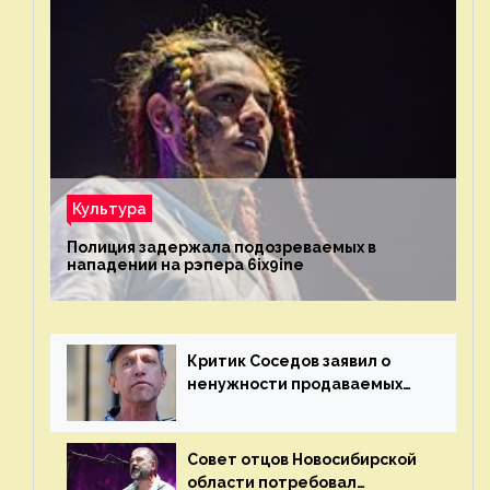
Культура
Полиция задержала подозреваемых в
нападении на рэпера 6ix9ine
Критик Соседов заявил о
ненужности продаваемых
Наргиз и Брежневой песен
Совет отцов Новосибирской
области потребовал