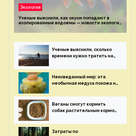
Экология
Ученые выяснили, как окуни попадают в
изолированные водоемы — новости экологии
на ECOportal
Ученые выяснили, сколько
времени нужно тратить на
спорт для улучшения
здоровья — новости экологии
на ECOportal
Неизведанный мир: эта
необычная медуза похожа на
яичницу-глазунью — новости
экологии на ECOportal
Веганы смогут кормить
собак растительным кормом
и не волноваться об их
здоровье — новости
экологии на ECOportal
Затраты по