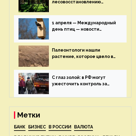
лесовосстановлению
включат в состав проекта
строительства — новости
экологии на ECOportal
1 апреля — Международный
день птиц — новости
экологии на ECOportal
Палеонтологи нашли
растение, которое цвело в
эпоху динозавров — новости
экологии на ECOportal
С глаз золой: в РФ могут
ужесточить контроль за
пожароопасными отходами
— новости экологии на
ECOportal
Метки
БАНК
БИЗНЕС
В РОССИИ
ВАЛЮТА