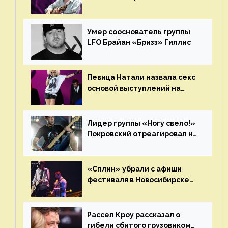
отменить концерт группы
«Сплин»
Умер сооснователь группы
LFO Брайан «Бризз» Гиллис
Певица Натали назвала секс
основой выступлений на
сцене
Лидер группы «Ногу свело!»
Покровский отреагировал на
статус иноагента
«Сплин» убрали с афиши
фестиваля в Новосибирске
после жалобы «Союза
отцов»
Рассел Кроу рассказал о
гибели сбитого грузовиком