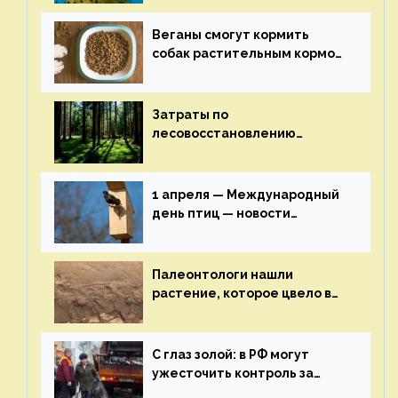
экологии на ECOportal
Веганы смогут кормить
собак растительным кормом
и не волноваться об их
здоровье — новости
экологии на ECOportal
Затраты по
лесовосстановлению
включат в состав проекта
строительства — новости
экологии на ECOportal
1 апреля — Международный
день птиц — новости
экологии на ECOportal
Палеонтологи нашли
растение, которое цвело в
эпоху динозавров — новости
экологии на ECOportal
С глаз золой: в РФ могут
ужесточить контроль за
пожароопасными отходами