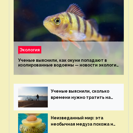
Экология
Ученые выяснили, как окуни попадают в
изолированные водоемы — новости экологии
на ECOportal
Ученые выяснили, сколько
времени нужно тратить на
спорт для улучшения
здоровья — новости экологии
на ECOportal
Неизведанный мир: эта
необычная медуза похожа на
яичницу-глазунью — новости