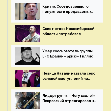
Критик Соседов заявил о
ненужности продаваемых
Наргиз и Брежневой песен
Совет отцов Новосибирской
области потребовал
отменить концерт группы
«Сплин»
Умер сооснователь группы
LFO Брайан «Бризз» Гиллис
Певица Натали назвала секс
основой выступлений на
сцене
Лидер группы «Ногу свело!»
Покровский отреагировал на
статус иноагента