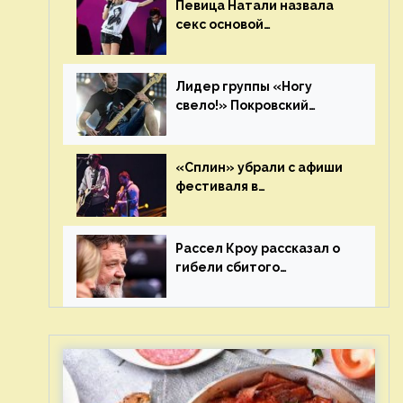
Певица Натали назвала
секс основой
выступлений на сцене
Лидер группы «Ногу
свело!» Покровский
отреагировал на статус
иноагента
«Сплин» убрали с афиши
фестиваля в
Новосибирске после
жалобы «Союза отцов»
Рассел Кроу рассказал о
гибели сбитого
грузовиком питомца