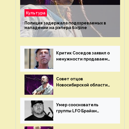
Культура
Полиция задержала подозреваемых в
нападении на рэпера 6ix9ine
Критик Соседов заявил о
ненужности продаваемых
Наргиз и Брежневой
песен
Совет отцов
Новосибирской области
потребовал отменить
концерт группы «Сплин»
Умер сооснователь
группы LFO Брайан
«Бризз» Гиллис