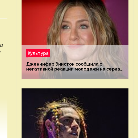
ва
м
Культура
Дженнифер Энистон сообщила о
негативной реакции молодежи на сериал
«Друзья»