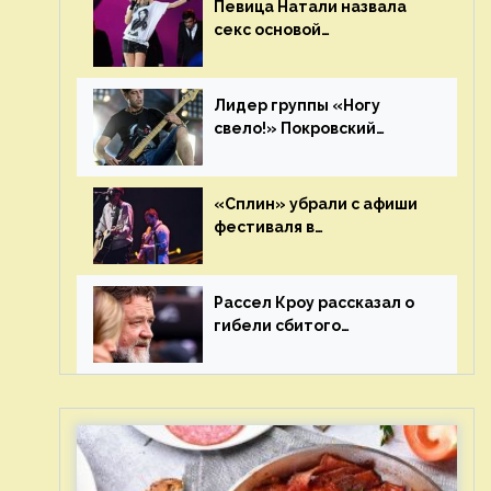
Певица Натали назвала
секс основой
выступлений на сцене
Лидер группы «Ногу
свело!» Покровский
отреагировал на статус
иноагента
«Сплин» убрали с афиши
фестиваля в
Новосибирске после
жалобы «Союза отцов»
Рассел Кроу рассказал о
гибели сбитого
грузовиком питомца