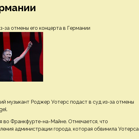
ермании
з-за отмены его концерта в Германии
кий музыкант Роджер Уотерс подаст в суд из-за отмены
el.
я во Франкфурте-на-Майне. Отмечается, что
вления администрации города, которая обвинила Уотерса