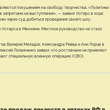
являются покушением на свободу творчества. «Политики
в запретами на выступления», — заявил Уотерс в ходе
рен через суд добиться проведения своего шоу.
е Уотерса в Мюнхене. Местное руководство не стало
ов Валерия Меладзе, Александра Реввы и Ани Лорак в
лексей Логвиненко заявил, что ростовчане не приемлют
вают специальную военную операцию (СВО).
е продаж лекарств в аптеках РФ в