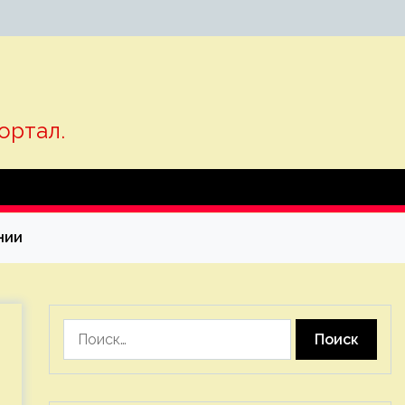
ортал.
нии
Найти: