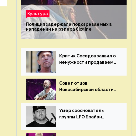
Культура
Полиция задержала подозреваемых в
нападении на рэпера 6ix9ine
Критик Соседов заявил о
ненужности продаваемых
Наргиз и Брежневой
песен
Совет отцов
Новосибирской области
потребовал отменить
концерт группы «Сплин»
Умер сооснователь
группы LFO Брайан
«Бризз» Гиллис