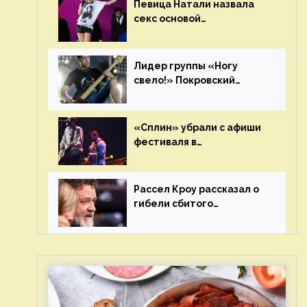
Певица Натали назвала
секс основой
выступлений на сцене
Лидер группы «Ногу
свело!» Покровский
отреагировал на статус
иноагента
«Сплин» убрали с афиши
фестиваля в
Новосибирске после
жалобы «Союза отцов»
Рассел Кроу рассказал о
гибели сбитого
грузовиком питомца