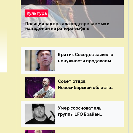
Культура
Полиция задержала подозреваемых в
нападении на рэпера 6ix9ine
Критик Соседов заявил о
ненужности продаваемых
Наргиз и Брежневой
песен
Совет отцов
Новосибирской области
потребовал отменить
концерт группы «Сплин»
Умер сооснователь
группы LFO Брайан
«Бризз» Гиллис