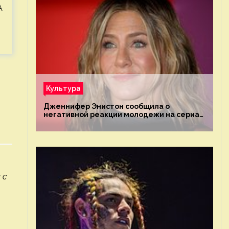
А
Культура
Дженнифер Энистон сообщила о
негативной реакции молодежи на сериал
«Друзья»
 с