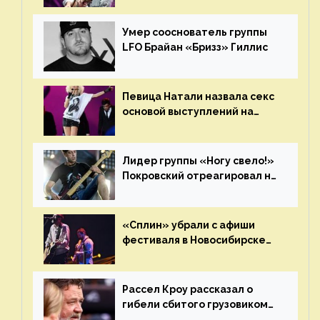
«Сплин»
Умер сооснователь группы
LFO Брайан «Бризз» Гиллис
Певица Натали назвала секс
основой выступлений на
сцене
Лидер группы «Ногу свело!»
Покровский отреагировал на
статус иноагента
«Сплин» убрали с афиши
фестиваля в Новосибирске
после жалобы «Союза
отцов»
Рассел Кроу рассказал о
гибели сбитого грузовиком
питомца