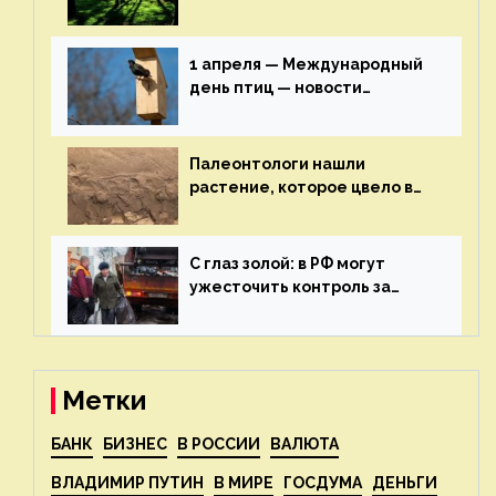
включат в состав проекта
строительства — новости
экологии на ECOportal
1 апреля — Международный
день птиц — новости
экологии на ECOportal
Палеонтологи нашли
растение, которое цвело в
эпоху динозавров — новости
экологии на ECOportal
С глаз золой: в РФ могут
ужесточить контроль за
пожароопасными отходами
— новости экологии на
ECOportal
Метки
БАНК
БИЗНЕС
В РОССИИ
ВАЛЮТА
ВЛАДИМИР ПУТИН
В МИРЕ
ГОСДУМА
ДЕНЬГИ