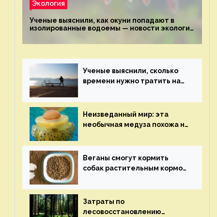
Экология
Ученые выяснили, как окуни попадают в
изолированные водоемы — новости экологии
на ECOportal
Ученые выяснили, сколько
времени нужно тратить на
спорт для улучшения
здоровья — новости экологии
на ECOportal
Неизведанный мир: эта
необычная медуза похожа на
яичницу-глазунью — новости
экологии на ECOportal
Веганы смогут кормить
собак растительным кормом
и не волноваться об их
здоровье — новости
экологии на ECOportal
Затраты по
лесовосстановлению