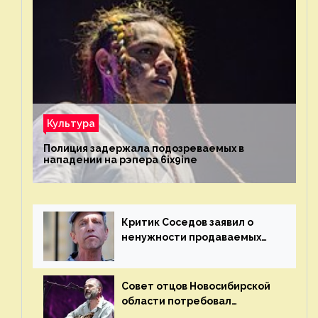
Культура
Полиция задержала подозреваемых в
нападении на рэпера 6ix9ine
Критик Соседов заявил о
ненужности продаваемых
Наргиз и Брежневой песен
Совет отцов Новосибирской
области потребовал
отменить концерт группы