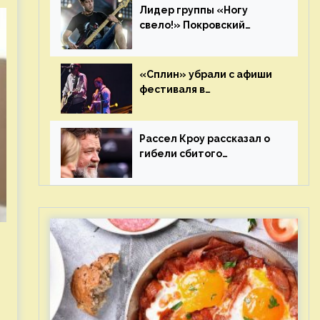
Лидер группы «Ногу
свело!» Покровский
отреагировал на статус
иноагента
«Сплин» убрали с афиши
фестиваля в
Новосибирске после
жалобы «Союза отцов»
Рассел Кроу рассказал о
гибели сбитого
грузовиком питомца