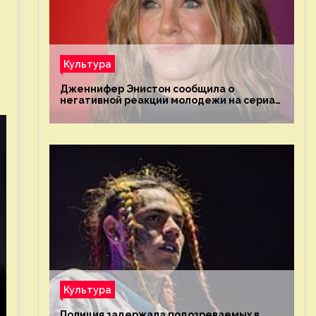
Культура
Дженнифер Энистон сообщила о
негативной реакции молодежи на сериал
«Друзья»
Культура
Полиция задержала подозреваемых в