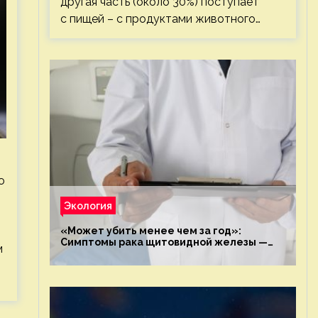
другая часть (около 30%) поступает
с пищей – с продуктами животного…
ю
Экология
«Может убить менее чем за год»:
Симптомы рака щитовидной железы —
м
новости экологии на ECOportal