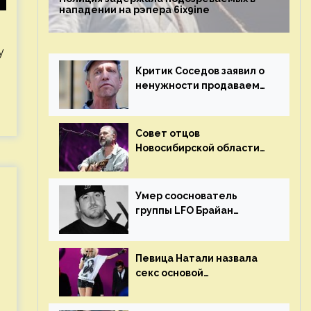
нападении на рэпера 6ix9ine
у
Критик Соседов заявил о
ненужности продаваемых
Наргиз и Брежневой
песен
Совет отцов
Новосибирской области
потребовал отменить
концерт группы «Сплин»
Умер сооснователь
группы LFO Брайан
«Бризз» Гиллис
Певица Натали назвала
секс основой
выступлений на сцене