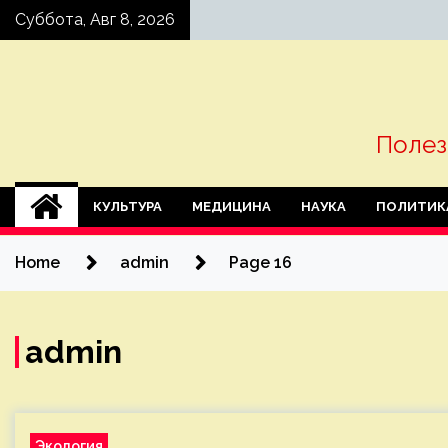
Skip
Суббота, Авг 8, 2026
to
content
Полез
КУЛЬТУРА
МЕДИЦИНА
НАУКА
ПОЛИТИК
Home
admin
Page 16
admin
Экология