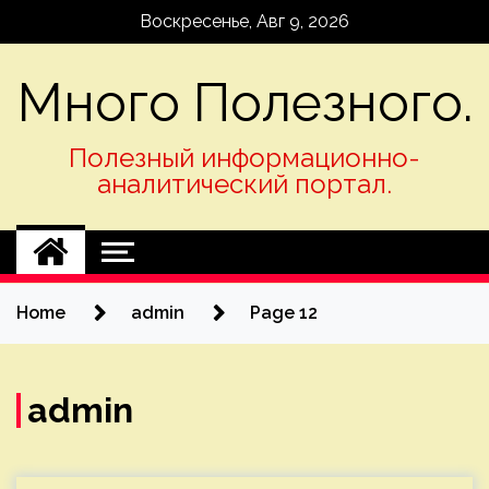
Skip
Воскресенье, Авг 9, 2026
to
content
Много Полезного.
Полезный информационно-
аналитический портал.
Home
admin
Page 12
admin