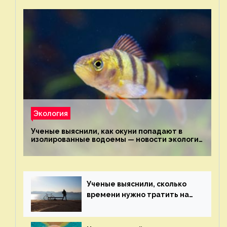
Экология
Ученые выяснили, как окуни попадают в
изолированные водоемы — новости экологии
на ECOportal
Ученые выяснили, сколько
времени нужно тратить на
спорт для улучшения
здоровья — новости экологии
на ECOportal