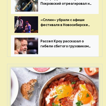
Покровский отреагировал на
статус иноагента
«Сплин» убрали с афиши
фестиваля в Новосибирске
после жалобы «Союза
отцов»
Рассел Кроу рассказал о
гибели сбитого грузовиком
питомца