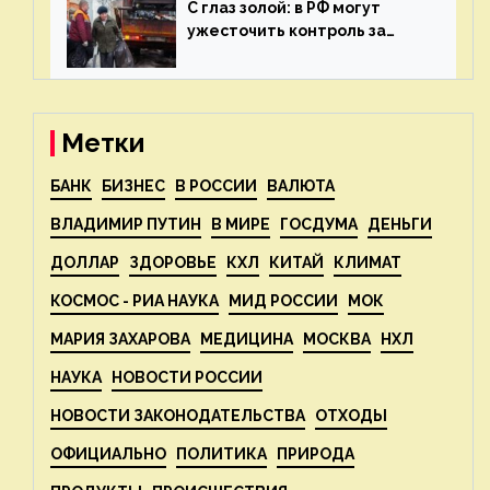
С глаз золой: в РФ могут
ужесточить контроль за
пожароопасными отходами
— новости экологии на
ECOportal
Метки
БАНК
БИЗНЕС
В РОССИИ
ВАЛЮТА
ВЛАДИМИР ПУТИН
В МИРЕ
ГОСДУМА
ДЕНЬГИ
ДОЛЛАР
ЗДОРОВЬЕ
КХЛ
КИТАЙ
КЛИМАТ
КОСМОС - РИА НАУКА
МИД РОССИИ
МОК
МАРИЯ ЗАХАРОВА
МЕДИЦИНА
МОСКВА
НХЛ
НАУКА
НОВОСТИ РОССИИ
НОВОСТИ ЗАКОНОДАТЕЛЬСТВА
ОТХОДЫ
ОФИЦИАЛЬНО
ПОЛИТИКА
ПРИРОДА