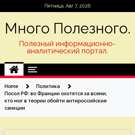
Skip
Пятница, Авг 7, 2026
to
content
Много Полезного.
Полезный информационно-
аналитический портал.
Home
Политика
Посол РФ: во Франции охотятся за всеми,
кто мог в теории обойти антироссийские
санкции