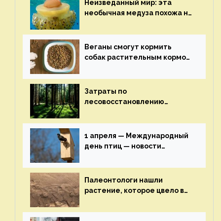
Неизведанный мир: эта
необычная медуза похожа на
яичницу-глазунью — новости
экологии на ECOportal
Веганы смогут кормить
собак растительным кормом
и не волноваться об их
здоровье — новости
экологии на ECOportal
Затраты по
лесовосстановлению
включат в состав проекта
строительства — новости
экологии на ECOportal
1 апреля — Международный
день птиц — новости
экологии на ECOportal
Палеонтологи нашли
растение, которое цвело в
эпоху динозавров — новости
экологии на ECOportal