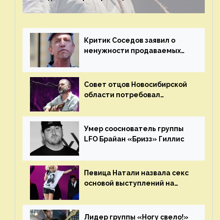
Критик Соседов заявил о
ненужности продаваемых
Наргиз и Брежневой песен
Совет отцов Новосибирской
области потребовал
отменить концерт группы
«Сплин»
Умер сооснователь группы
LFO Брайан «Бризз» Гиллис
Певица Натали назвала секс
основой выступлений на
сцене
Лидер группы «Ногу свело!»