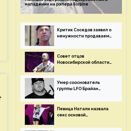
нападении на рэпера 6ix9ine
Критик Соседов заявил о
ненужности продаваемых
Наргиз и Брежневой
песен
Совет отцов
Новосибирской области
потребовал отменить
концерт группы «Сплин»
Умер сооснователь
группы LFO Брайан
«Бризз» Гиллис
т
Певица Натали назвала
секс основой
выступлений на сцене