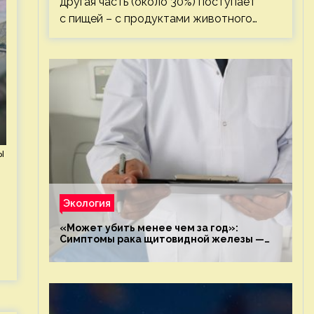
другая часть (около 30%) поступает
с пищей – с продуктами животного…
ы
Экология
«Может убить менее чем за год»:
Симптомы рака щитовидной железы —
новости экологии на ECOportal