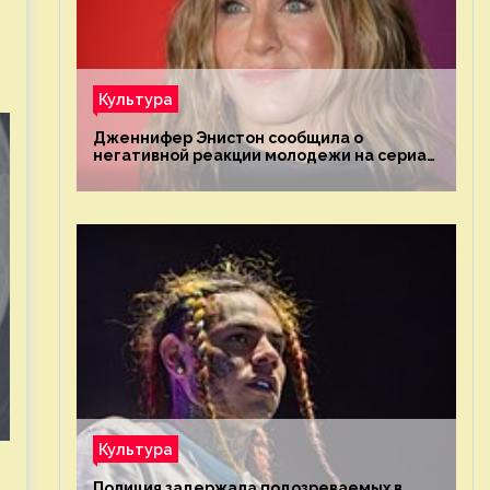
Культура
Дженнифер Энистон сообщила о
негативной реакции молодежи на сериал
«Друзья»
Культура
Полиция задержала подозреваемых в