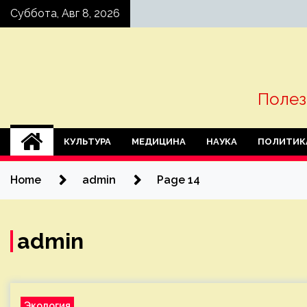
Skip
Суббота, Авг 8, 2026
to
content
Полез
КУЛЬТУРА
МЕДИЦИНА
НАУКА
ПОЛИТИК
Home
admin
Page 14
admin
Экология