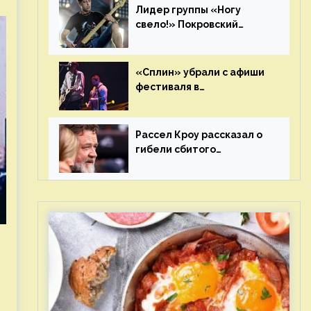
Лидер группы «Ногу
свело!» Покровский
отреагировал на статус
иноагента
«Сплин» убрали с афиши
фестиваля в
Новосибирске после
жалобы «Союза отцов»
Рассел Кроу рассказал о
гибели сбитого
грузовиком питомца