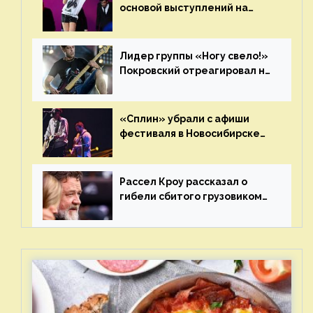
основой выступлений на
сцене
Лидер группы «Ногу свело!»
Покровский отреагировал на
статус иноагента
«Сплин» убрали с афиши
фестиваля в Новосибирске
после жалобы «Союза
отцов»
Рассел Кроу рассказал о
гибели сбитого грузовиком
питомца