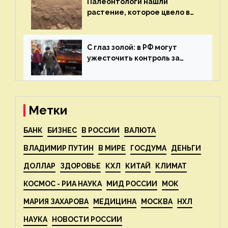
Палеонтологи нашли
растение, которое цвело в
эпоху динозавров — новости
экологии на ECOportal
С глаз золой: в РФ могут
ужесточить контроль за
пожароопасными отходами
— новости экологии на
ECOportal
Метки
БАНК
БИЗНЕС
В РОССИИ
ВАЛЮТА
ВЛАДИМИР ПУТИН
В МИРЕ
ГОСДУМА
ДЕНЬГИ
ДОЛЛАР
ЗДОРОВЬЕ
КХЛ
КИТАЙ
КЛИМАТ
КОСМОС - РИА НАУКА
МИД РОССИИ
МОК
МАРИЯ ЗАХАРОВА
МЕДИЦИНА
МОСКВА
НХЛ
НАУКА
НОВОСТИ РОССИИ