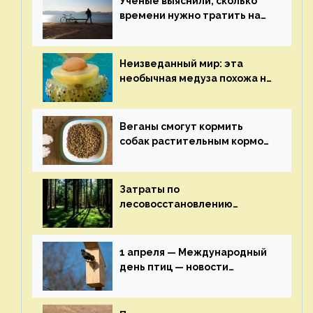
Ученые выяснили, сколько
времени нужно тратить на
спорт для улучшения
здоровья — новости экологии
на ECOportal
Неизведанный мир: эта
необычная медуза похожа на
яичницу-глазунью — новости
экологии на ECOportal
Веганы смогут кормить
собак растительным кормом
и не волноваться об их
здоровье — новости
экологии на ECOportal
Затраты по
лесовосстановлению
включат в состав проекта
строительства — новости
экологии на ECOportal
1 апреля — Международный
день птиц — новости
экологии на ECOportal