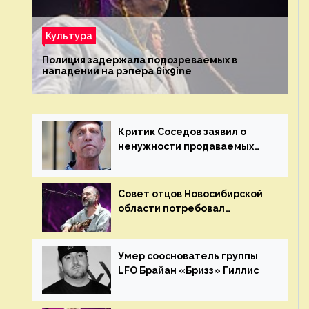
Культура
Полиция задержала подозреваемых в
нападении на рэпера 6ix9ine
Критик Соседов заявил о
ненужности продаваемых
Наргиз и Брежневой песен
Совет отцов Новосибирской
области потребовал
отменить концерт группы
«Сплин»
Умер сооснователь группы
LFO Брайан «Бризз» Гиллис