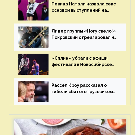
Певица Натали назвала секс
основой выступлений на
сцене
Лидер группы «Ногу свело!»
Покровский отреагировал на
статус иноагента
«Сплин» убрали с афиши
фестиваля в Новосибирске
после жалобы «Союза
отцов»
Рассел Кроу рассказал о
гибели сбитого грузовиком
питомца