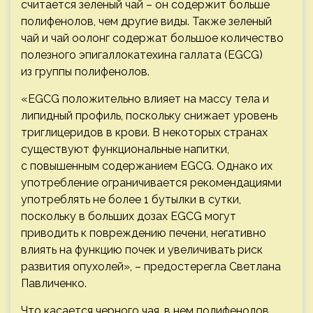
считается зеленый чай – он содержит больше
полифенолов, чем другие виды. Также зеленый
чай и чай оолонг содержат большое количество
полезного эпигаллокатехина галлата (EGCG)
из группы полифенолов.
«EGCG положительно влияет на массу тела и
липидный профиль, поскольку снижает уровень
триглицеридов в крови. В некоторых странах
существуют функциональные напитки,
с повышенным содержанием EGCG. Однако их
употребление ограничивается рекомендациями
употреблять не более 1 бутылки в сутки,
поскольку в больших дозах EGCG могут
приводить к повреждению печени, негативно
влиять на функцию почек и увеличивать риск
развития опухолей», – предостерегла Светлана
Павличенко.
Что касается черного чая, в нем полифенолов