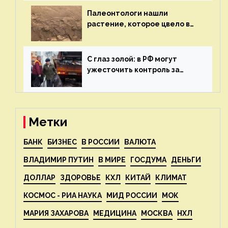
Палеонтологи нашли
растение, которое цвело в
эпоху динозавров — новости
экологии на ECOportal
С глаз золой: в РФ могут
ужесточить контроль за
пожароопасными отходами
— новости экологии на
ECOportal
Метки
БАНК
БИЗНЕС
В РОССИИ
ВАЛЮТА
ВЛАДИМИР ПУТИН
В МИРЕ
ГОСДУМА
ДЕНЬГИ
ДОЛЛАР
ЗДОРОВЬЕ
КХЛ
КИТАЙ
КЛИМАТ
КОСМОС - РИА НАУКА
МИД РОССИИ
МОК
МАРИЯ ЗАХАРОВА
МЕДИЦИНА
МОСКВА
НХЛ