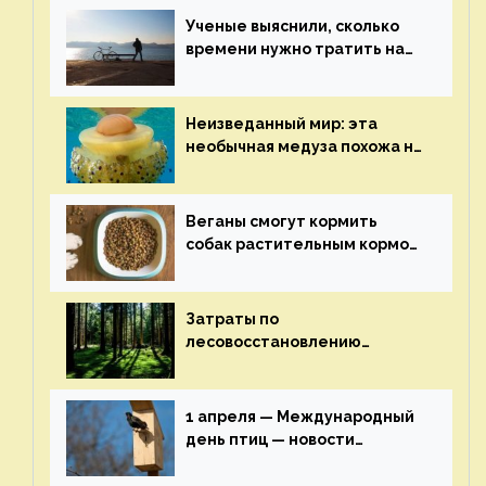
Ученые выяснили, сколько
времени нужно тратить на
спорт для улучшения
здоровья — новости экологии
на ECOportal
Неизведанный мир: эта
необычная медуза похожа на
яичницу-глазунью — новости
экологии на ECOportal
Веганы смогут кормить
собак растительным кормом
и не волноваться об их
здоровье — новости
экологии на ECOportal
Затраты по
лесовосстановлению
включат в состав проекта
строительства — новости
экологии на ECOportal
1 апреля — Международный
день птиц — новости
экологии на ECOportal