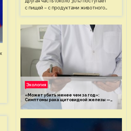
другая часть (около 30%) поступает
с пищей – с продуктами животного…
х
Экология
«Может убить менее чем за год»:
Симптомы рака щитовидной железы —
новости экологии на ECOportal