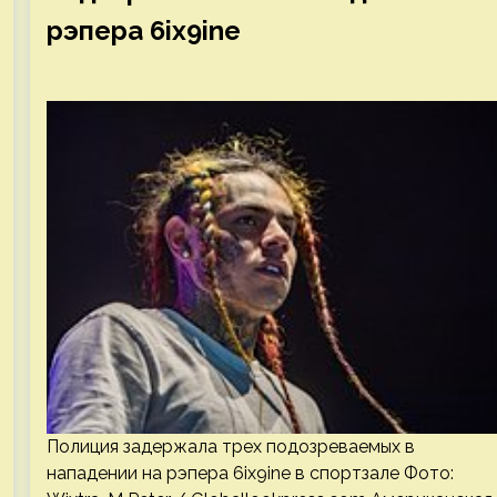
рэпера 6ix9ine
Полиция задержала трех подозреваемых в
нападении на рэпера 6ix9ine в спортзале Фото: