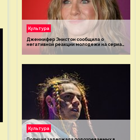
Культура
Дженнифер Энистон сообщила о
негативной реакции молодежи на сериал
«Друзья»
Культура
Полиция задержала подозреваемых в