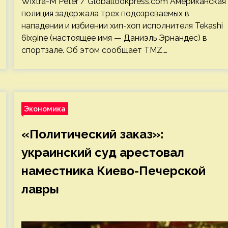
Wixtra-M Peter / Globallookpress.com Американская
полиция задержала трех подозреваемых в
нападении и избиении хип-хоп исполнителя Tekashi
6ix9ine (настоящее имя — Даниэль Эрнандес) в
спортзале. Об этом сообщает TMZ.…
Экономика
«Политический заказ»:
украинский суд арестовал
наместника Киево-Печерской
лавры