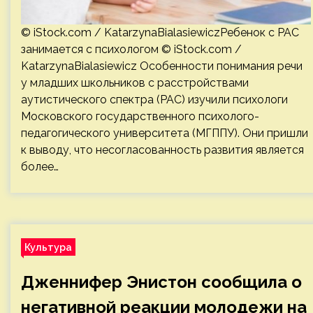
© iStock.com / KatarzynaBialasiewiczРебенок с РАС
занимается с психологом © iStock.com /
KatarzynaBialasiewicz Особенности понимания речи
у младших школьников с расстройствами
аутистического спектра (РАС) изучили психологи
Московского государственного психолого-
педагогического университета (МГППУ). Они пришли
к выводу, что несогласованность развития является
более…
Культура
Дженнифер Энистон сообщила о
негативной реакции молодежи на