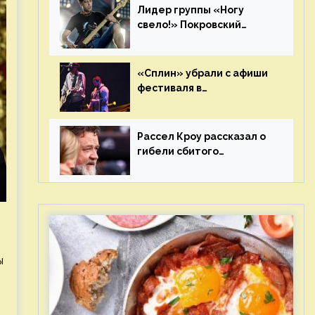
Лидер группы «Ногу
свело!» Покровский
отреагировал на статус
иноагента
«Сплин» убрали с афиши
фестиваля в
Новосибирске после
жалобы «Союза отцов»
Рассел Кроу рассказал о
гибели сбитого
грузовиком питомца
ы