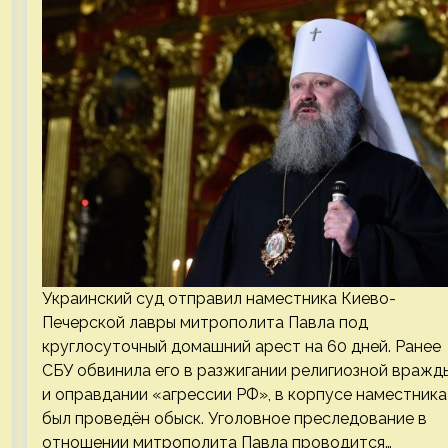
Украинский суд отправил наместника Киево-
Печерской лавры митрополита Павла под
круглосуточный домашний арест на 60 дней. Ранее
СБУ обвинила его в разжигании религиозной вражд
и оправдании «агрессии РФ», в корпусе наместника
был проведён обыск. Уголовное преследование в
отношении митрополита Павла проводится…