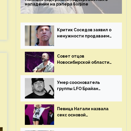
нападении на рэпера 6ix9ine
Критик Соседов заявил о
ненужности продаваемых
Наргиз и Брежневой
песен
Совет отцов
Новосибирской области
потребовал отменить
концерт группы «Сплин»
Умер сооснователь
группы LFO Брайан
«Бризз» Гиллис
Певица Натали назвала
секс основой
выступлений на сцене