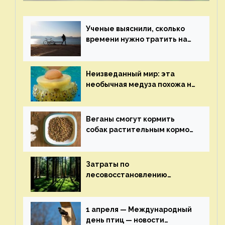
Ученые выяснили, сколько
времени нужно тратить на
спорт для улучшения
здоровья — новости экологии
на ECOportal
Неизведанный мир: эта
необычная медуза похожа на
яичницу-глазунью — новости
экологии на ECOportal
Веганы смогут кормить
собак растительным кормом
и не волноваться об их
здоровье — новости
экологии на ECOportal
Затраты по
лесовосстановлению
включат в состав проекта
строительства — новости
экологии на ECOportal
1 апреля — Международный
день птиц — новости