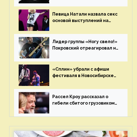
Певица Натали назвала секс
основой выступлений на
сцене
Лидер группы «Ногу свело!»
Покровский отреагировал на
статус иноагента
«Сплин» убрали с афиши
фестиваля в Новосибирске
после жалобы «Союза
отцов»
Рассел Кроу рассказал о
гибели сбитого грузовиком
питомца