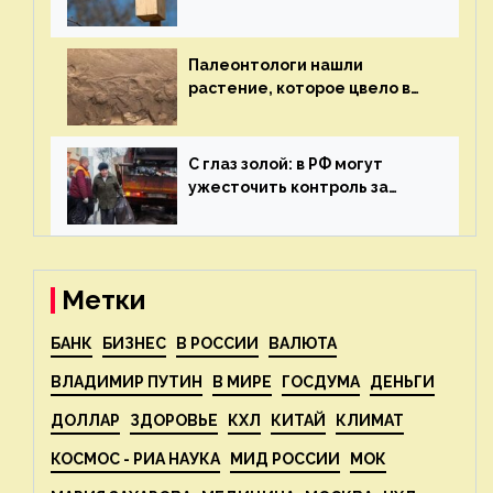
экологии на ECOportal
Палеонтологи нашли
растение, которое цвело в
эпоху динозавров — новости
экологии на ECOportal
С глаз золой: в РФ могут
ужесточить контроль за
пожароопасными отходами
— новости экологии на
ECOportal
Метки
БАНК
БИЗНЕС
В РОССИИ
ВАЛЮТА
ВЛАДИМИР ПУТИН
В МИРЕ
ГОСДУМА
ДЕНЬГИ
ДОЛЛАР
ЗДОРОВЬЕ
КХЛ
КИТАЙ
КЛИМАТ
КОСМОС - РИА НАУКА
МИД РОССИИ
МОК