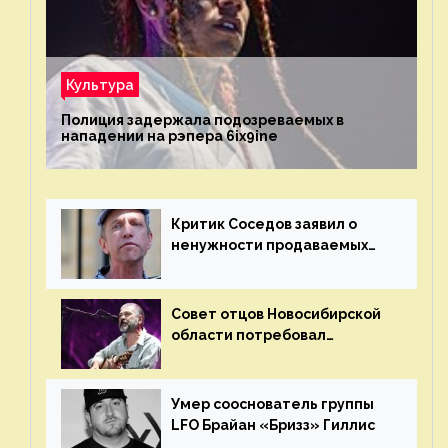
Культура
Полиция задержала подозреваемых в
нападении на рэпера 6ix9ine
Критик Соседов заявил о
ненужности продаваемых
Наргиз и Брежневой песен
Совет отцов Новосибирской
области потребовал
отменить концерт группы
«Сплин»
Умер сооснователь группы
LFO Брайан «Бризз» Гиллис