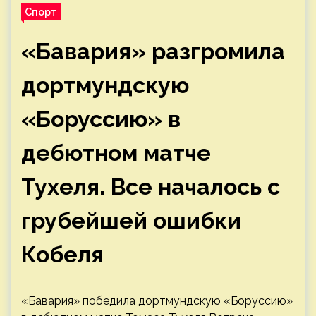
Спорт
«Бавария» разгромила
дортмундскую
«Боруссию» в
дебютном матче
Тухеля. Все началось с
грубейшей ошибки
Кобеля
«Бавария» победила дортмундскую «Боруссию»