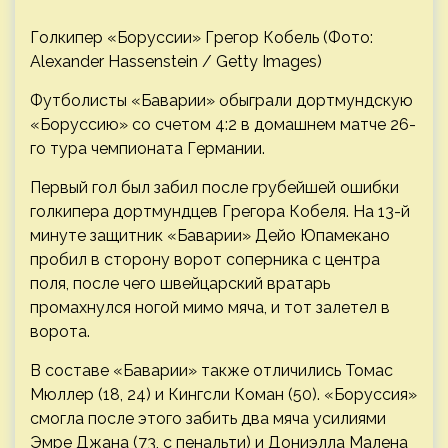
Голкипер «Боруссии» Грегор Кобель (Фото:
Alexander Hassenstein / Getty Images)
Футболисты «Баварии» обыграли дортмундскую
«Боруссию» со счетом 4:2 в домашнем матче 26-
го тура чемпионата Германии.
Первый гол был забил после грубейшей ошибки
голкипера дортмундцев Грегора Кобеля. На 13-й
минуте защитник «Баварии» Дейо Юпамекано
пробил в сторону ворот соперника с центра
поля, после чего швейцарский вратарь
промахнулся ногой мимо мяча, и тот залетел в
ворота.
В составе «Баварии» также отличились Томас
Мюллер (18, 24) и Кингсли Коман (50). «Боруссия»
смогла после этого забить два мяча усилиями
Эмре Джана (73, с пенальти) и Дониэлла Малена