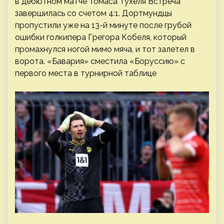
в дебютном матче Томаса Тухеля
Встреча
завершилась со счетом 4:1. Дортмундцы
пропустили уже на 13-й минуте после грубой
ошибки голкипера Грегора Кобеля, который
промахнулся ногой мимо мяча, и тот залетел в
ворота. «Бавария» сместила «Боруссию» с
первого места в турнирной таблице