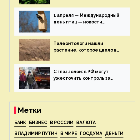
включат в состав проекта
строительства — новости
экологии на ECOportal
1 апреля — Международный
день птиц — новости
экологии на ECOportal
Палеонтологи нашли
растение, которое цвело в
эпоху динозавров — новости
экологии на ECOportal
С глаз золой: в РФ могут
ужесточить контроль за
пожароопасными отходами
— новости экологии на
ECOportal
Метки
БАНК
БИЗНЕС
В РОССИИ
ВАЛЮТА
ВЛАДИМИР ПУТИН
В МИРЕ
ГОСДУМА
ДЕНЬГИ