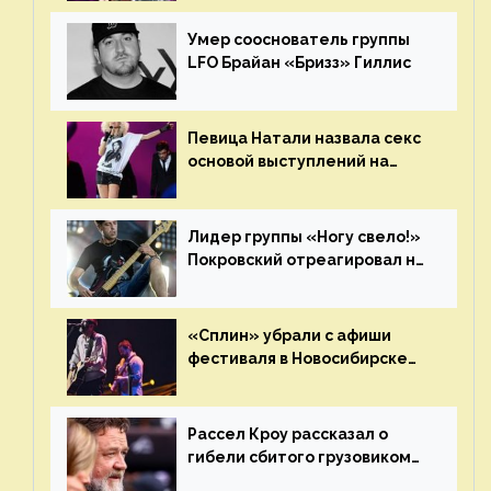
«Сплин»
Умер сооснователь группы
LFO Брайан «Бризз» Гиллис
Певица Натали назвала секс
основой выступлений на
сцене
Лидер группы «Ногу свело!»
Покровский отреагировал на
статус иноагента
«Сплин» убрали с афиши
фестиваля в Новосибирске
после жалобы «Союза
отцов»
Рассел Кроу рассказал о
гибели сбитого грузовиком
питомца