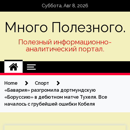
Skip
Суббота, Авг 8, 2026
to
content
Много Полезного.
Полезный информационно-
аналитический портал.
Home
Спорт
«Бавария» разгромила дортмундскую
«Боруссию» в дебютном матче Тухеля. Все
началось с грубейшей ошибки Кобеля