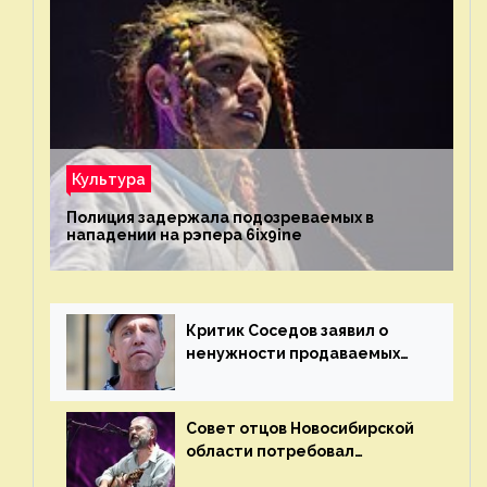
Культура
Полиция задержала подозреваемых в
нападении на рэпера 6ix9ine
Критик Соседов заявил о
ненужности продаваемых
Наргиз и Брежневой песен
Совет отцов Новосибирской
области потребовал
отменить концерт группы