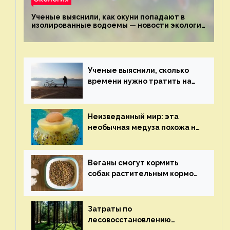
Ученые выяснили, как окуни попадают в
изолированные водоемы — новости экологии
на ECOportal
Ученые выяснили, сколько
времени нужно тратить на
спорт для улучшения
здоровья — новости экологии
на ECOportal
Неизведанный мир: эта
необычная медуза похожа на
яичницу-глазунью — новости
экологии на ECOportal
Веганы смогут кормить
собак растительным кормом
и не волноваться об их
здоровье — новости
экологии на ECOportal
Затраты по
лесовосстановлению