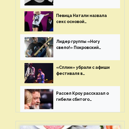
«Бризз» Гиллис
Певица Натали назвала
секс основой
выступлений на сцене
Лидер группы «Ногу
свело!» Покровский
отреагировал на статус
иноагента
«Сплин» убрали с афиши
фестиваля в
Новосибирске после
жалобы «Союза отцов»
Рассел Кроу рассказал о
гибели сбитого
грузовиком питомца