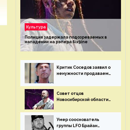
Культура
Полиция задержала подозреваемых в
нападении на рэпера 6ix9ine
Критик Соседов заявил о
ненужности продаваемых
Наргиз и Брежневой
песен
Совет отцов
Новосибирской области
потребовал отменить
концерт группы «Сплин»
Умер сооснователь
группы LFO Брайан