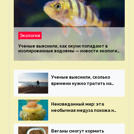
Экология
Ученые выяснили, как окуни попадают в
изолированные водоемы — новости экологии
на ECOportal
Ученые выяснили, сколько
времени нужно тратить на
спорт для улучшения
здоровья — новости экологии
на ECOportal
Неизведанный мир: эта
необычная медуза похожа на
яичницу-глазунью — новости
экологии на ECOportal
Веганы смогут кормить