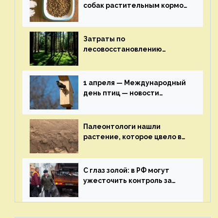
собак растительным кормом
и не волноваться об их
здоровье — новости
экологии на ECOportal
Затраты по
лесовосстановлению
включат в состав проекта
строительства — новости
экологии на ECOportal
1 апреля — Международный
день птиц — новости
экологии на ECOportal
Палеонтологи нашли
растение, которое цвело в
эпоху динозавров — новости
экологии на ECOportal
С глаз золой: в РФ могут
ужесточить контроль за
пожароопасными отходами
— новости экологии на
ECOportal