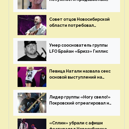
Наргиз и Брежневой песен
Совет отцов Новосибирской
области потребовал
отменить концерт группы
«Сплин»
Умер сооснователь группы
LFO Брайан «Бризз» Гиллис
Певица Натали назвала секс
основой выступлений на
сцене
Лидер группы «Ногу свело!»
Покровский отреагировал на
статус иноагента
«Сплин» убрали с афиши
фестиваля в Новосибирске