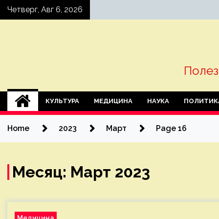
Skip
Четверг, Авг 6, 2026
to
content
Полез
КУЛЬТУРА
МЕДИЦИНА
НАУКА
ПОЛИТИК
Home
2023
Март
Page 16
Месяц:
Март 2023
Медицина