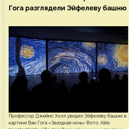
Гога разглядели Эйфелеву башню
Профессор Джеймс Холл увидел Эйфелеву башню в
картине Ван Гога «Звездная ночь» Фото: Alkis