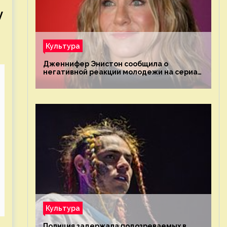
у
Культура
Дженнифер Энистон сообщила о
негативной реакции молодежи на сериал
«Друзья»
Культура
Полиция задержала подозреваемых в