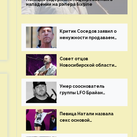
нападении на рэпера 6ix9ine
Критик Соседов заявил о
в
ненужности продаваемых
Наргиз и Брежневой
песен
Совет отцов
Новосибирской области
потребовал отменить
концерт группы «Сплин»
Умер сооснователь
группы LFO Брайан
«Бризз» Гиллис
Певица Натали назвала
секс основой
выступлений на сцене