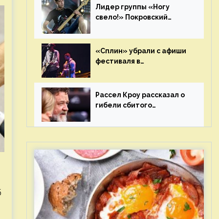
Лидер группы «Ногу
свело!» Покровский
отреагировал на статус
иноагента
«Сплин» убрали с афиши
фестиваля в
Новосибирске после
жалобы «Союза отцов»
Рассел Кроу рассказал о
гибели сбитого
грузовиком питомца
б