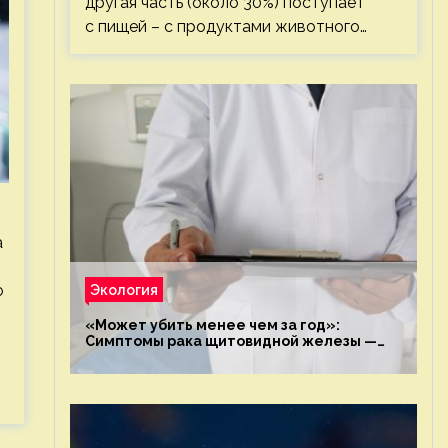
другая часть (около 30%) поступает
с пищей – с продуктами животного…
а
о
Экология
«Может убить менее чем за год»:
Симптомы рака щитовидной железы —
новости экологии на ECOportal