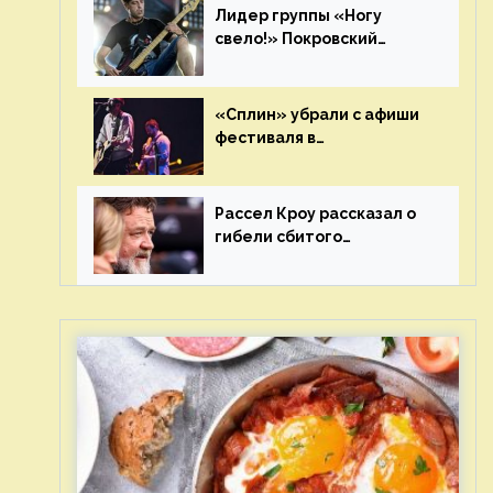
Лидер группы «Ногу
свело!» Покровский
отреагировал на статус
иноагента
«Сплин» убрали с афиши
фестиваля в
Новосибирске после
жалобы «Союза отцов»
Рассел Кроу рассказал о
гибели сбитого
грузовиком питомца