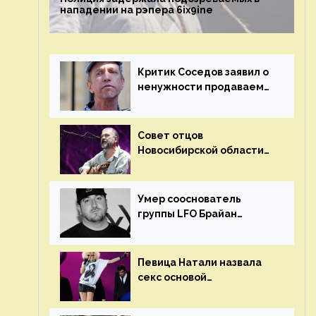
нападении на рэпера 6ix9ine
Критик Соседов заявил о
ненужности продаваемых
Наргиз и Брежневой
песен
Совет отцов
Новосибирской области
потребовал отменить
концерт группы «Сплин»
Умер сооснователь
группы LFO Брайан
«Бризз» Гиллис
Певица Натали назвала
секс основой
выступлений на сцене