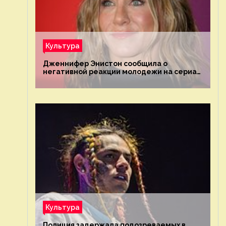
Культура
Дженнифер Энистон сообщила о
негативной реакции молодежи на сериал
«Друзья»
Культура
Полиция задержала подозреваемых в