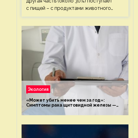
другая часть (около 30%) поступает
с пищей – с продуктами животного…
Экология
«Может убить менее чем за год»:
Симптомы рака щитовидной железы —
новости экологии на ECOportal