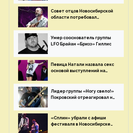
Совет отцов Новосибирской
области потребовал
отменить концерт группы
«Сплин»
Умер сооснователь группы
LFO Брайан «Бризз» Гиллис
Певица Натали назвала секс
основой выступлений на
сцене
Лидер группы «Ногу свело!»
Покровский отреагировал на
статус иноагента
«Сплин» убрали с афиши
фестиваля в Новосибирске
после жалобы «Союза