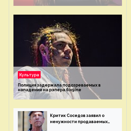
Культура
Полиция задержала подозреваемых в
нападении на рэпера 6ix9ine
Критик Соседов заявил о
ненужности продаваемых
Наргиз и Брежневой песен