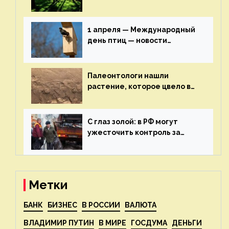
включат в состав проекта
строительства — новости
экологии на ECOportal
1 апреля — Международный
день птиц — новости
экологии на ECOportal
Палеонтологи нашли
растение, которое цвело в
эпоху динозавров — новости
экологии на ECOportal
С глаз золой: в РФ могут
ужесточить контроль за
пожароопасными отходами
— новости экологии на
ECOportal
Метки
БАНК
БИЗНЕС
В РОССИИ
ВАЛЮТА
ВЛАДИМИР ПУТИН
В МИРЕ
ГОСДУМА
ДЕНЬГИ