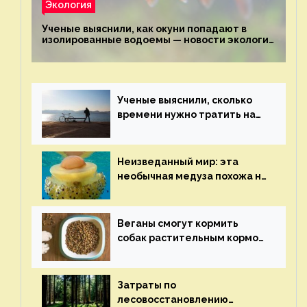
Экология
Ученые выяснили, как окуни попадают в
изолированные водоемы — новости экологии
на ECOportal
Ученые выяснили, сколько
времени нужно тратить на
спорт для улучшения
здоровья — новости экологии
на ECOportal
Неизведанный мир: эта
необычная медуза похожа на
яичницу-глазунью — новости
экологии на ECOportal
Веганы смогут кормить
собак растительным кормом
и не волноваться об их
здоровье — новости
экологии на ECOportal
Затраты по
лесовосстановлению