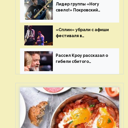
Лидер группы «Ногу
свело!» Покровский
отреагировал на статус
иноагента
«Сплин» убрали с афиши
фестиваля в
Новосибирске после
жалобы «Союза отцов»
Рассел Кроу рассказал о
гибели сбитого
грузовиком питомца