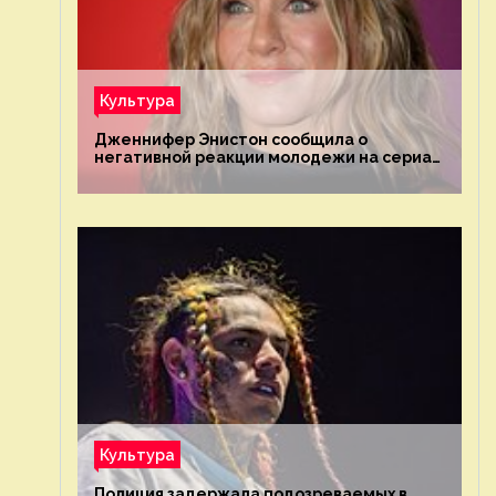
Культура
Дженнифер Энистон сообщила о
негативной реакции молодежи на сериал
«Друзья»
Культура
Полиция задержала подозреваемых в