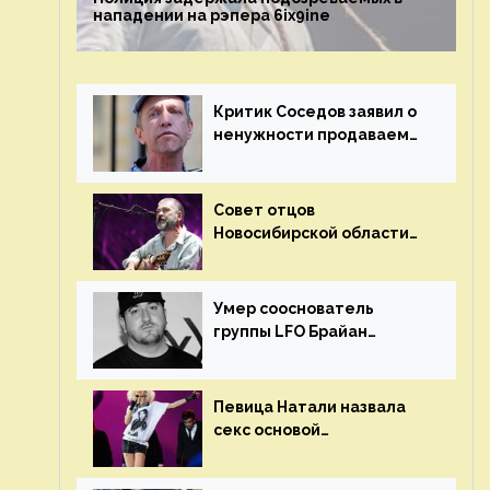
нападении на рэпера 6ix9ine
Критик Соседов заявил о
ненужности продаваемых
Наргиз и Брежневой
песен
Совет отцов
Новосибирской области
потребовал отменить
концерт группы «Сплин»
Умер сооснователь
группы LFO Брайан
«Бризз» Гиллис
Певица Натали назвала
секс основой
выступлений на сцене