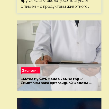
другая часть (около 30%) поступает
с пищей – с продуктами животного…
Экология
«Может убить менее чем за год»:
Симптомы рака щитовидной железы —
новости экологии на ECOportal