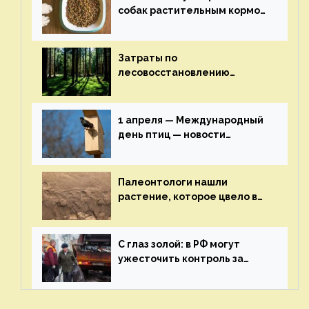
собак растительным кормом
и не волноваться об их
здоровье — новости
экологии на ECOportal
Затраты по
лесовосстановлению
включат в состав проекта
строительства — новости
экологии на ECOportal
1 апреля — Международный
день птиц — новости
экологии на ECOportal
Палеонтологи нашли
растение, которое цвело в
эпоху динозавров — новости
экологии на ECOportal
С глаз золой: в РФ могут
ужесточить контроль за
пожароопасными отходами
— новости экологии на
ECOportal