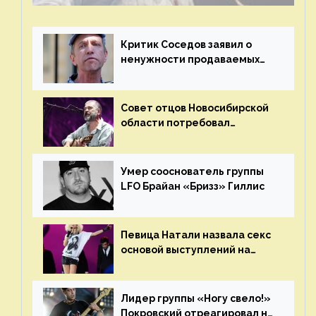
Критик Соседов заявил о
ненужности продаваемых
Наргиз и Брежневой песен
Совет отцов Новосибирской
области потребовал
отменить концерт группы
«Сплин»
Умер сооснователь группы
LFO Брайан «Бризз» Гиллис
Певица Натали назвала секс
основой выступлений на
сцене
Лидер группы «Ногу свело!»
Покровский отреагировал на