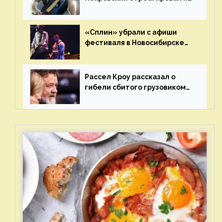
статус иноагента
«Сплин» убрали с афиши
фестиваля в Новосибирске
после жалобы «Союза
отцов»
Рассел Кроу рассказал о
гибели сбитого грузовиком
питомца