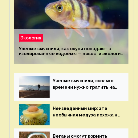
Экология
Ученые выяснили, как окуни попадают в
изолированные водоемы — новости экологии
на ECOportal
Ученые выяснили, сколько
времени нужно тратить на
спорт для улучшения
здоровья — новости экологии
на ECOportal
Неизведанный мир: эта
необычная медуза похожа на
яичницу-глазунью — новости
экологии на ECOportal
Веганы смогут кормить